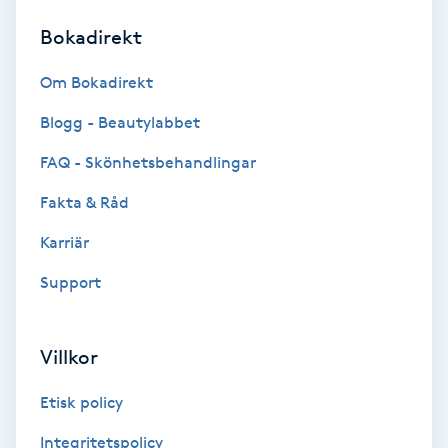
Bokadirekt
Brynformning
Om Bokadirekt
Brynfärgning
Blogg - Beautylabbet
Brynplockning
FAQ - Skönhetsbehandlingar
Fakta & Råd
Bröllopsuppsättning
C
Karriär
Support
Celluliter
Coachning
Villkor
Color correction
Etisk policy
Integritetspolicy