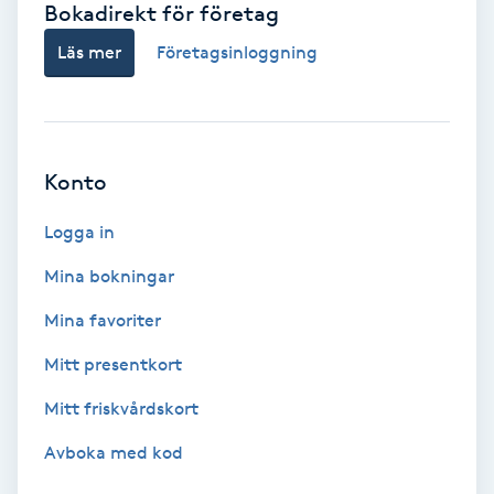
Bokadirekt för företag
Babylights
Läs mer
Företagsinloggning
Balayage
Bambumassage
Konto
Barber
Logga in
Mina bokningar
Barnklippning
Mina favoriter
BIAB
Mitt presentkort
Mitt friskvårdskort
Blowout
Avboka med kod
Bottenfärg