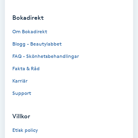
Brynformning
Bokadirekt
Brynfärgning
Om Bokadirekt
Blogg - Beautylabbet
Brynplockning
FAQ - Skönhetsbehandlingar
Bröllopsuppsättning
Fakta & Råd
C
Karriär
Celluliter
Support
Coachning
Villkor
Color correction
Etisk policy