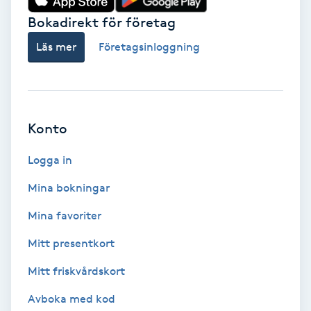
Bokadirekt för företag
Babylights
Läs mer
Företagsinloggning
Balayage
Bambumassage
Konto
Barber
Logga in
Barnklippning
Mina bokningar
Mina favoriter
BIAB
Mitt presentkort
Blowout
Mitt friskvårdskort
Bottenfärg
Avboka med kod