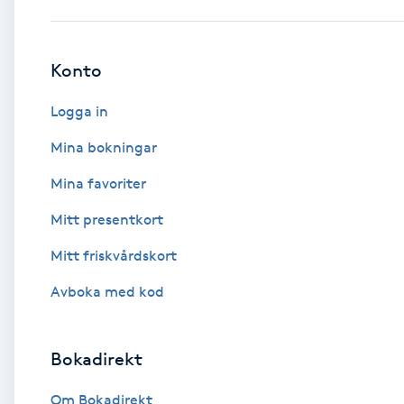
Babylights
Konto
Balayage
Logga in
Bambumassage
Mina bokningar
Mina favoriter
Barber
Mitt presentkort
Barnklippning
Mitt friskvårdskort
BIAB
Avboka med kod
Blowout
Bokadirekt
Bottenfärg
Om Bokadirekt