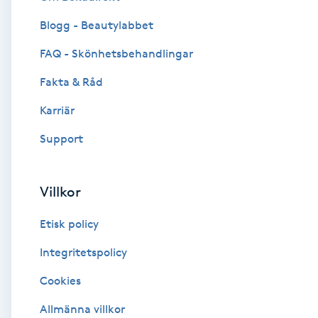
Blogg - Beautylabbet
Brynformning
FAQ - Skönhetsbehandlingar
Brynfärgning
Fakta & Råd
Brynplockning
Karriär
Support
Bröllopsuppsättning
C
Villkor
Celluliter
Etisk policy
Coachning
Integritetspolicy
Cookies
Color correction
Allmänna villkor