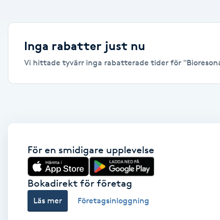
Alternativmedicin
Andningsmassage
Inga rabatter just nu
Vi hittade tyvärr inga rabatterade tider för "Bioresonan
Ansiktslyft utan kirurgi
Aromamassage
Ashtanga Yoga
Ayurveda
För en smidigare upplevelse
Ayurvedisk Massage
Bokadirekt för företag
Läs mer
Företagsinloggning
Ansiktsbehandling djuprengörande
B