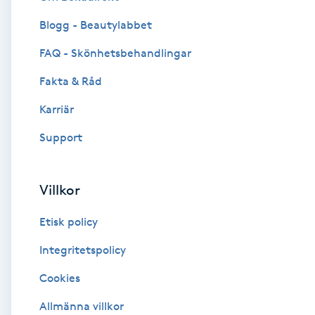
Blogg - Beautylabbet
Brynformning
FAQ - Skönhetsbehandlingar
Brynfärgning
Fakta & Råd
Brynplockning
Karriär
Support
Bröllopsuppsättning
C
Villkor
Celluliter
Etisk policy
Coachning
Integritetspolicy
Cookies
Color correction
Allmänna villkor