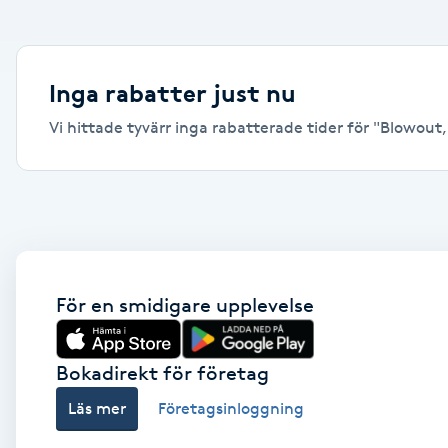
Alternativmedicin
Andningsmassage
Inga rabatter just nu
Vi hittade tyvärr inga rabatterade tider för "Blowout, 
Ansiktslyft utan kirurgi
Aromamassage
Ashtanga Yoga
Ayurveda
För en smidigare upplevelse
Ayurvedisk Massage
Bokadirekt för företag
Läs mer
Företagsinloggning
Ansiktsbehandling djuprengörande
B