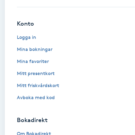
Babylights
Konto
Balayage
Logga in
Bambumassage
Mina bokningar
Mina favoriter
Barber
Mitt presentkort
Barnklippning
Mitt friskvårdskort
BIAB
Avboka med kod
Blowout
Bokadirekt
Bottenfärg
Om Bokadirekt