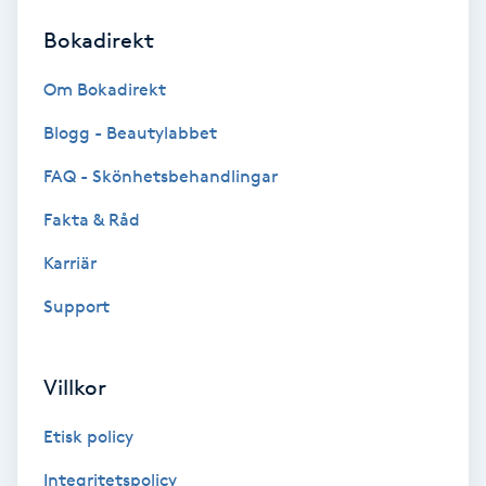
Bokadirekt
Brynformning
Om Bokadirekt
Brynfärgning
Blogg - Beautylabbet
Brynplockning
FAQ - Skönhetsbehandlingar
Fakta & Råd
Bröllopsuppsättning
C
Karriär
Support
Celluliter
Coachning
Villkor
Color correction
Etisk policy
Integritetspolicy