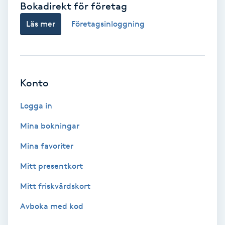
Bokadirekt för företag
Babylights
Läs mer
Företagsinloggning
Balayage
Bambumassage
Konto
Barber
Logga in
Mina bokningar
Barnklippning
Mina favoriter
BIAB
Mitt presentkort
Mitt friskvårdskort
Blowout
Avboka med kod
Bottenfärg