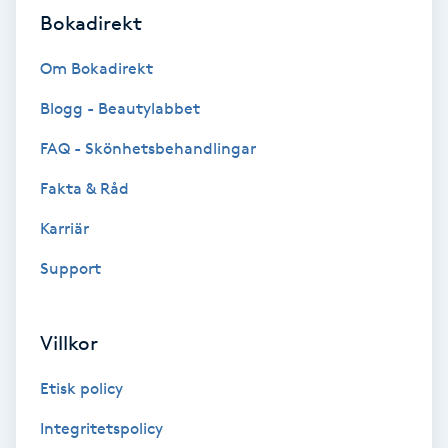
Fotsvamp
Bokadirekt
Om Bokadirekt
Fotvård
Blogg - Beautylabbet
Fransar
FAQ - Skönhetsbehandlingar
Fransborttagning
Fakta & Råd
Karriär
Fransfärgning
Support
Fransförlängning
Villkor
Fransförlängning Megavolym
Etisk policy
Fransförlängning Volym
Integritetspolicy