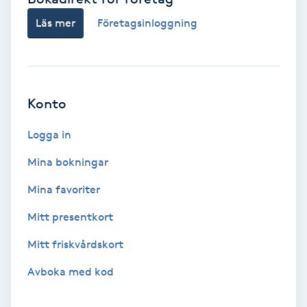
F
Läs mer
Företagsinloggning
Face framing
Faceliftmassage
Konto
Fet hårbotten
Logga in
Mina bokningar
Fettreducering
Mina favoriter
Fibromassage
Mitt presentkort
Fillers
Mitt friskvårdskort
Avboka med kod
Fotmassage