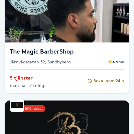
Brynformning
Brynfärgning
Brynplockning
The Magic BarberShop
Bröllopsuppsättning
Järnvägsgatan 52, Sundbyberg
4.9
248
C
5 tjänster
Boka inom 24 h
Celluliter
matchar sökning
Coachning
Upp till 10% rabatt
Color correction