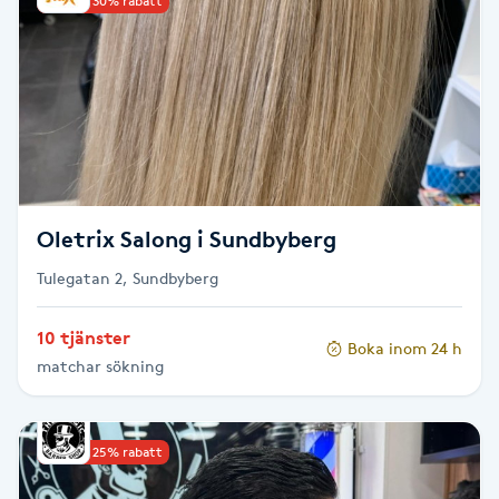
Upp till 30% rabatt
Babylights
Balayage
Bambumassage
Barber
Oletrix Salong i Sundbyberg
Tulegatan 2, Sundbyberg
Barnklippning
10 tjänster
Boka inom 24 h
BIAB
matchar sökning
Blowout
Upp till 25% rabatt
Bottenfärg