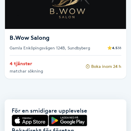
Cryoterapi
D
Damklippning
B.Wow Salong
Dermapen
Gamla Enköpingsvägen 124B, Sundbyberg
4.5
38
Diamantslipning
4 tjänster
E
Boka inom 24 h
matchar sökning
Enzympeeling
Extensions
För en smidigare upplevelse
Extensions borttagning
Eyeliner-tatuering
Bokadirekt för företag