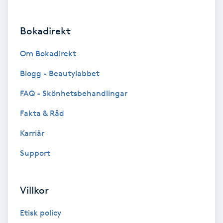
Brynformning
Bokadirekt
Brynfärgning
Om Bokadirekt
Brynplockning
Blogg - Beautylabbet
FAQ - Skönhetsbehandlingar
Bröllopsuppsättning
Fakta & Råd
C
Karriär
Celluliter
Support
Coachning
Villkor
Color correction
Etisk policy