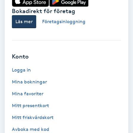
Bokadirekt för företag
Babylights
Läs mer
Företagsinloggning
Balayage
Bambumassage
Konto
Barber
Logga in
Barnklippning
Mina bokningar
BIAB
Mina favoriter
Mitt presentkort
Blowout
Mitt friskvårdskort
Bottenfärg
Avboka med kod