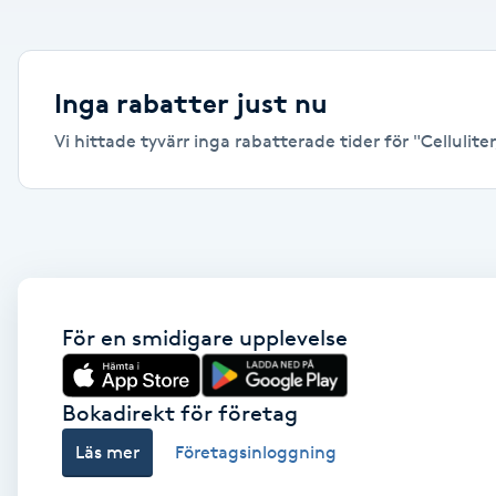
Alternativmedicin
Andningsmassage
Inga rabatter just nu
Vi hittade tyvärr inga rabatterade tider för "Celluliter,
Ansiktslyft utan kirurgi
Aromamassage
Ashtanga Yoga
Ayurveda
För en smidigare upplevelse
Ayurvedisk Massage
Bokadirekt för företag
Läs mer
Företagsinloggning
Ansiktsbehandling djuprengörande
B