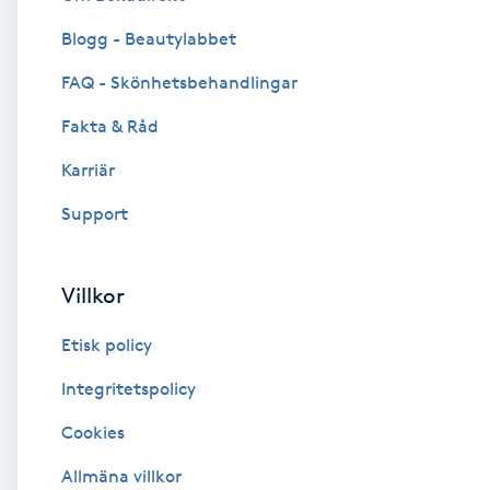
Blogg - Beautylabbet
Brynformning
FAQ - Skönhetsbehandlingar
Brynfärgning
Fakta & Råd
Brynplockning
Karriär
Support
Bröllopsuppsättning
C
Villkor
Celluliter
Etisk policy
Coachning
Integritetspolicy
Cookies
Color correction
Allmäna villkor