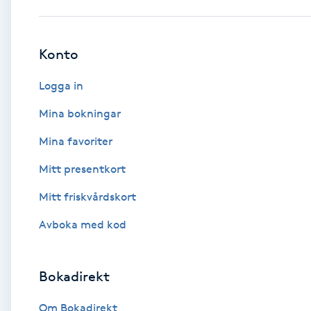
Babylights
Konto
Balayage
Logga in
Bambumassage
Mina bokningar
Mina favoriter
Barber
Mitt presentkort
Barnklippning
Mitt friskvårdskort
BIAB
Avboka med kod
Blowout
Bokadirekt
Bottenfärg
Om Bokadirekt