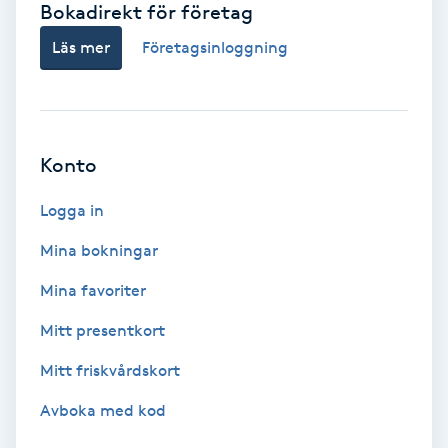
Bokadirekt för företag
Babylights
Läs mer
Företagsinloggning
Balayage
Bambumassage
Konto
Barber
Logga in
Mina bokningar
Barnklippning
Mina favoriter
BIAB
Mitt presentkort
Mitt friskvårdskort
Blowout
Avboka med kod
Bottenfärg