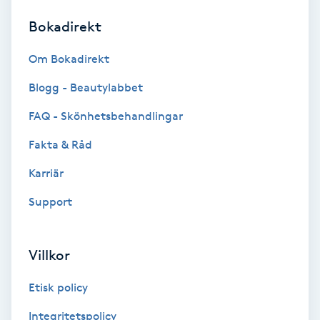
Bokadirekt
Brynformning
Om Bokadirekt
Brynfärgning
Blogg - Beautylabbet
Brynplockning
FAQ - Skönhetsbehandlingar
Fakta & Råd
Bröllopsuppsättning
C
Karriär
Support
Celluliter
Coachning
Villkor
Color correction
Etisk policy
Integritetspolicy