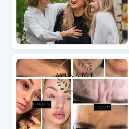
Brynformning
Brynfärgning
Brynplockning
Bröllopsuppsättning
C
Celluliter
Coachning
Color correction