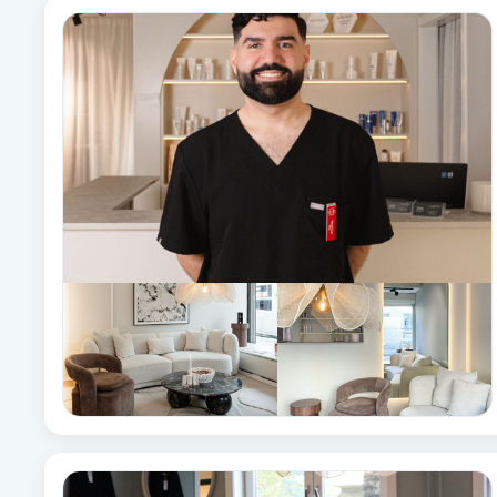
Eyeliner-tatuering
F
Face framing
Faceliftmassage
Fet hårbotten
Fettreducering
Fibromassage
Fillers
Fotmassage