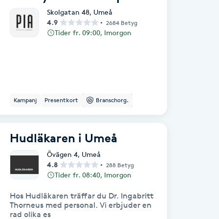
Skolgatan 48
,
Umeå
4.9
2684 Betyg
Tider fr. 09:00, Imorgon
Kampanj
Presentkort
Branschorg.
Hudläkaren i Umeå
Övägen 4
,
Umeå
4.8
288 Betyg
Tider fr. 08:40, Imorgon
Hos Hudläkaren träffar du Dr. Ingabritt
Thorneus med personal. Vi erbjuder en
rad olika es