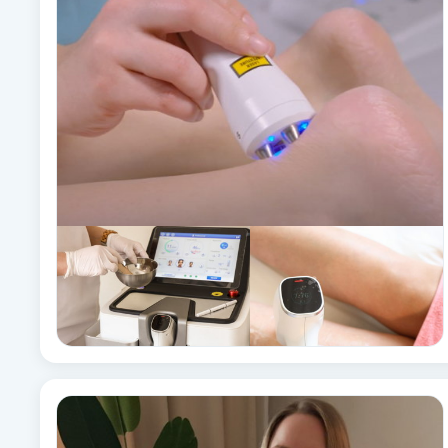
Alternativmedicin
Andningsmassage
Ansiktslyft utan kirurgi
Aromamassage
Ashtanga Yoga
Ayurveda
Ayurvedisk Massage
Ansiktsbehandling djuprengörande
B