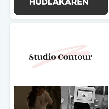
Fransk manikyr
Fransrengöring
Frekvensterapi
Friskvård
Friskvårdsmassage
Frisör
Funktionsanalys
Färgning