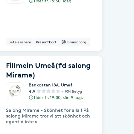
Tider fr. 15:30, Idag
Betala senare
Presentkort
Branschorg.
Fillmein Umeå(fd salong
Mirame)
Bankgatan 18A
,
Umeå
4.9
934 Betyg
Tider fr. 19:00, sön 9 aug.
Salong Mirame - Skönhet för alla ! På
salong Mirame tror vi att skönhet och
egentid inte s...