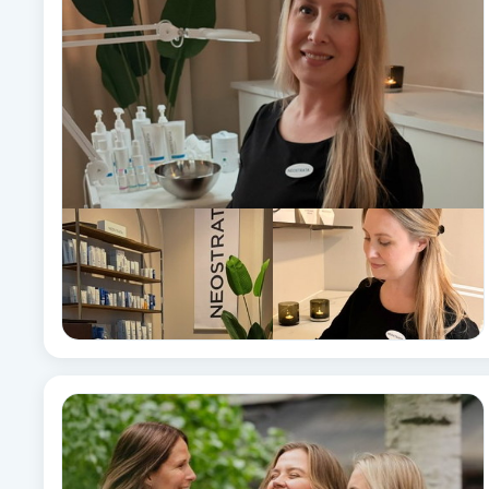
Babylights
Balayage
Bambumassage
Barber
Barnklippning
BIAB
Blowout
Bottenfärg