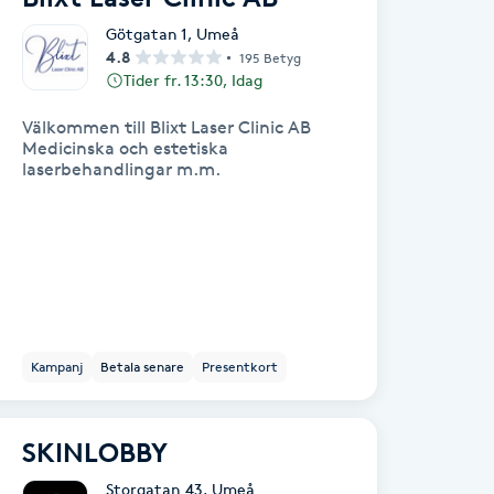
Götgatan 1
,
Umeå
4.8
195 Betyg
Tider fr. 13:30, Idag
Välkommen till Blixt Laser Clinic AB
Medicinska och estetiska
laserbehandlingar m.m.
Kampanj
Betala senare
Presentkort
SKINLOBBY
Storgatan 43
,
Umeå