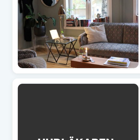
Fotsvamp
Fotvård
Fransar
Fransborttagning
Fransfärgning
Fransförlängning
Fransförlängning Megavolym
Fransförlängning Volym