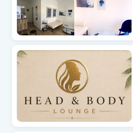
Cryoterapi
D
Damklippning
Dermapen
Diamantslipning
E
Enzympeeling
Extensions
Extensions borttagning