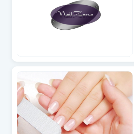
Babylights
Balayage
Bambumassage
Barber
Barnklippning
BIAB
Blowout
Bottenfärg