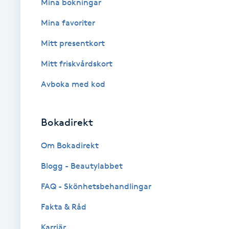
Eyeliner-tatuering
Mina bokningar
F
Mina favoriter
Face framing
Mitt presentkort
Mitt friskvårdskort
Faceliftmassage
Avboka med kod
Fet hårbotten
Bokadirekt
Fettreducering
Om Bokadirekt
Fibromassage
Blogg - Beautylabbet
Fillers
FAQ - Skönhetsbehandlingar
Fakta & Råd
Fotmassage
Karriär