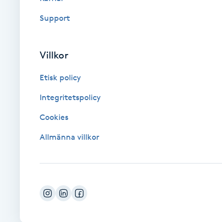
Fotsvamp
Support
Fotvård
Villkor
Fransar
Etisk policy
Fransborttagning
Integritetspolicy
Cookies
Fransfärgning
Allmänna villkor
Fransförlängning
Fransförlängning Megavolym
Fransförlängning Volym