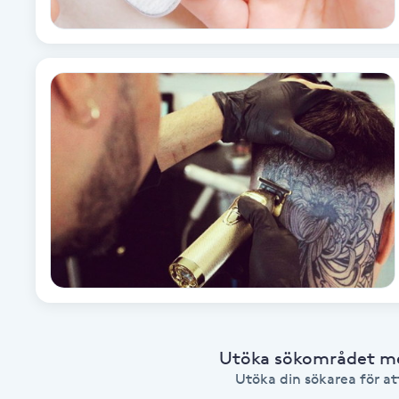
Brynformning
Brynfärgning
Brynplockning
Bröllopsuppsättning
C
Celluliter
Coachning
Utöka sökområdet med
Color correction
Utöka din sökarea för att