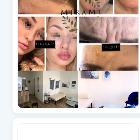
Alternativmedicin
Andningsmassage
Ansiktslyft utan kirurgi
Aromamassage
Ashtanga Yoga
Ayurveda
Ayurvedisk Massage
Ansiktsbehandling djuprengörande
B