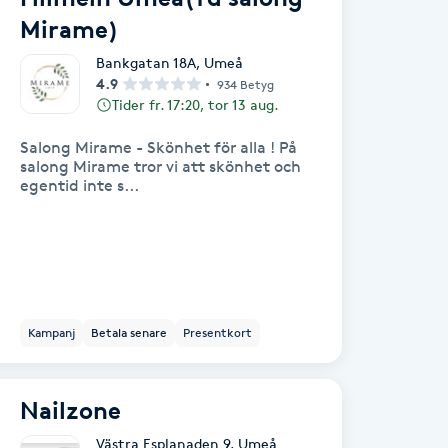
Mirame)
Bankgatan 18A
,
Umeå
4.9
934 Betyg
Tider fr. 17:20, tor 13 aug.
Salong Mirame - Skönhet för alla ! På
salong Mirame tror vi att skönhet och
egentid inte s...
Kampanj
Betala senare
Presentkort
Nailzone
Västra Esplanaden 9
,
Umeå