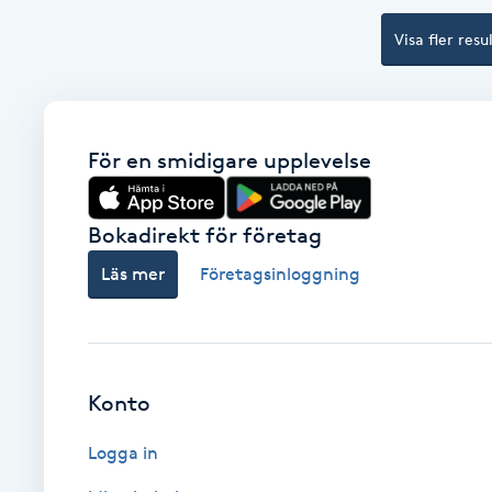
Cryoterapi
Visa fler resu
D
Damklippning
För en smidigare upplevelse
Dermapen
Diamantslipning
Bokadirekt för företag
E
Läs mer
Företagsinloggning
Enzympeeling
Extensions
Konto
Extensions borttagning
Logga in