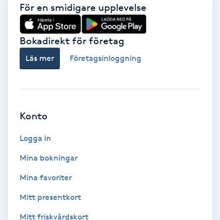
För en smidigare upplevelse
Keratinbehandling
Bokadirekt för företag
Kinesiologi
Läs mer
Företagsinloggning
Kinesisk medicin
Kiropraktik
Konto
Klangmassage
Logga in
Klippning
Mina bokningar
Mina favoriter
Klippning & Slingor
Mitt presentkort
Klippning ungdom
Mitt friskvårdskort