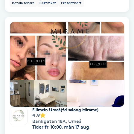
Betala senare
Certifikat
Presentkort
Bottenfärg
Brynformning
Brynfärgning
Brynplockning
Bröllopsuppsättning
C
Celluliter
Fillmein Umeå(fd salong Mirame)
4.9
Coachning
Bankgatan 18A
,
Umeå
Tider fr. 10:00, mån 17 aug.