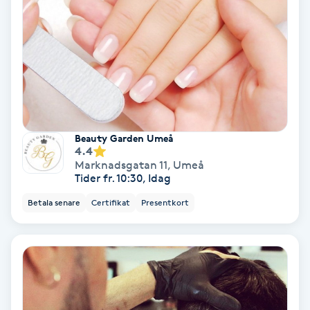
Färgning
Föning
G
Gel naglar
Beauty Garden Umeå
4.4
Gelenaglar
Marknadsgatan 11
,
Umeå
Tider fr. 10:30, Idag
Gellack
Betala senare
Certifikat
Presentkort
Gellack med förstärkning
Gravidmassage
Gravidyoga