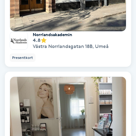
Hollywood Peel
Hot Stone Massage
Norrlandsakademin
Hot yoga
4.8
Västra Norrlandsgatan 18B
,
Umeå
Hudföryngring
Presentkort
Huduppstramning
Hudvård
Hyaluronsyra
Hyperhidros