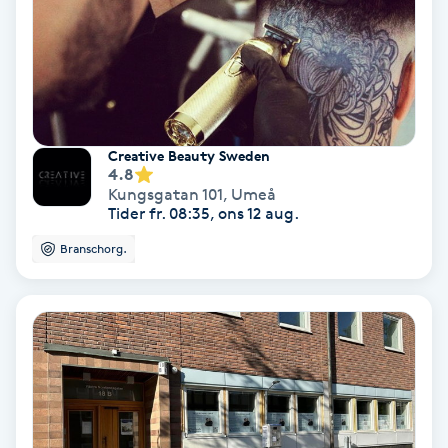
Gruppträning
Gua Sha-massage
H
Creative Beauty Sweden
4.8
Hatha Yoga
Kungsgatan 101
,
Umeå
Tider fr. 08:35, ons 12 aug.
Headspa
Branschorg.
Healing
Herrklippning
HIFU