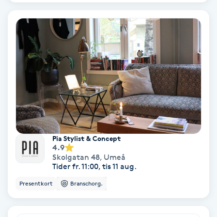
Fotmassage
Fotsvamp
Fotvård
Fransar
Fransborttagning
Pia Stylist & Concept
4.9
Fransfärgning
Skolgatan 48
,
Umeå
Tider fr. 11:00, tis 11 aug.
Fransförlängning
Presentkort
Branschorg.
Fransförlängning Megavolym