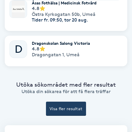
Åsas Fothälsa | Medicinsk Fotvård
4.8
IPL
Östra Kyrkogatan 50b
,
Umeå
Tider fr. 09:50, tor 20 aug.
IPL hårborttagning
Dragonskolan Salong Victoria
D
IR-massage
4.8
Dragongatan 1
,
Umeå
J
Japansk massage
K
Utöka sökområdet med fler resultat
Utöka din sökarea för att få flera träffar
K18
Visa fler resultat
Katun fransar
Kemisk peeling