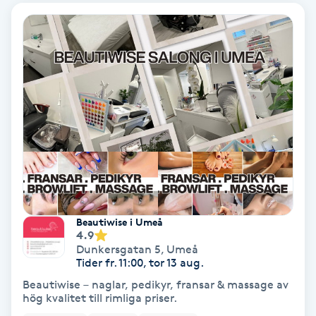
Ansiktsbehandling djuprengörande
B
Babylights
Balayage
Bambumassage
Barber
Beautiwise i Umeå
Barnklippning
4.9
Dunkersgatan 5
,
Umeå
Tider fr. 11:00, tor 13 aug.
BIAB
Beautiwise – naglar, pedikyr, fransar & massage av
hög kvalitet till rimliga priser.
Blowout