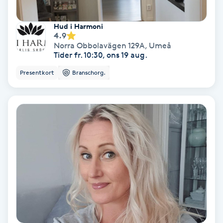
Hypnos
Hud i Harmoni
4.9
Hårborttagning
Norra Obbolavägen 129A
,
Umeå
Tider fr. 10:30, ons 19 aug.
Hårbottenbehandling
Presentkort
Branschorg.
Hårförlängning
Hårvård
Hälsa
Hälsprickor
I
Idrottsmassage