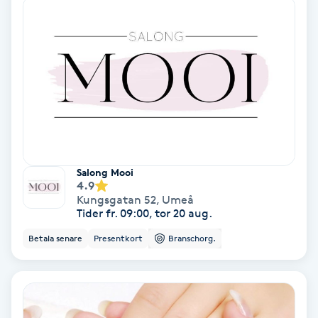
Fransförlängning Volym
Fransk manikyr
Fransrengöring
Frekvensterapi
Salong Mooi
Friskvård
4.9
Kungsgatan 52
,
Umeå
Tider fr. 09:00, tor 20 aug.
Friskvårdsmassage
Betala senare
Presentkort
Branschorg.
Frisör
Funktionsanalys