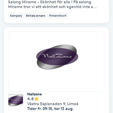
Salong Mirame - Skönhet för alla ! På salong
Color correction
Mirame tror vi att skönhet och egentid inte s...
Kampanj
Betala senare
Presentkort
Cryoterapi
D
Damklippning
Dermapen
Diamantslipning
E
Enzympeeling
Nailzone
4.8
Extensions
Västra Esplanaden 9
,
Umeå
Tider fr. 09:15, tor 13 aug.