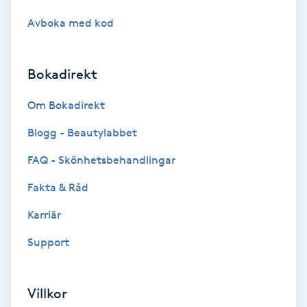
Avboka med kod
Koppningsmassage
Kosmetisk tatuering
Bokadirekt
Kostrådgivning
Om Bokadirekt
Blogg - Beautylabbet
Kroppsinpackning
FAQ - Skönhetsbehandlingar
Kroppspeeling
Fakta & Råd
Karriär
Käkledsbehandling
Support
Kärlbehandling
L
Villkor