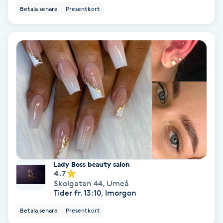
Extensions borttagning
Betala senare
Presentkort
Eyeliner-tatuering
F
Face framing
Faceliftmassage
Fet hårbotten
Fettreducering
Lady Boss beauty salon
4.7
Fibromassage
Skolgatan 44
,
Umeå
Tider fr. 13:10, Imorgon
Fillers
Betala senare
Presentkort