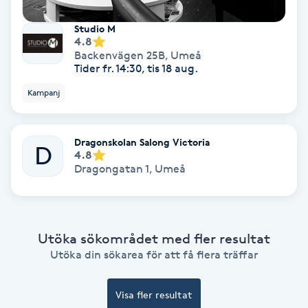
Spa
Studio M
4.8
Backenvägen 25B
,
Umeå
Spa manikyr & pedikyr
Tider fr. 14:30, tis 18 aug.
Kampanj
Spa-manikyr
Spa-pedikyr
Dragonskolan Salong Victoria
D
4.8
Dragongatan 1
,
Umeå
Spraytan
Stylist
Utöka sökområdet med fler resultat
Utöka din sökarea för att få flera träffar
Sugaring
Svensk massage
Visa fler resultat