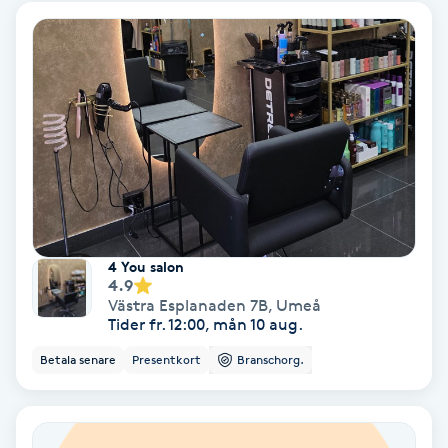
Fotmassage
Fotsvamp
Fotvård
Fransar
Fransborttagning
4 You salon
4.9
Västra Esplanaden 7B
,
Umeå
Fransfärgning
Tider fr. 12:00, mån 10 aug.
Betala senare
Presentkort
Branschorg.
Fransförlängning
Fransförlängning Megavolym