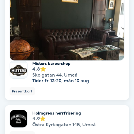
Medium
Megavolymfransar
Melasma
Mesoterapi
Misters barbershop
4.8
Skolgatan 44
,
Umeå
MicroPen
Tider fr. 13:20, mån 10 aug.
Presentkort
Microshading
Mixfransar
Holmgrens herrfrisering
4.9
N
Östra Kyrkogatan 14B
,
Umeå
Nagelförlängning