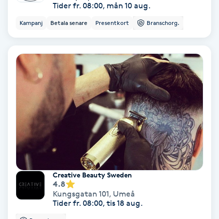
Tider fr. 08:00, mån 10 aug.
Osteopati
Kampanj
Betala senare
Presentkort
Branschorg.
P
Paraffinbehandling
Pedikyr
Pensionärklippning
Permanent
Permanent hårborttagning
Creative Beauty Sweden
4.8
Permanent ögonbrynsmakeup
Kungsgatan 101
,
Umeå
Tider fr. 08:00, tis 18 aug.
Personal shopper