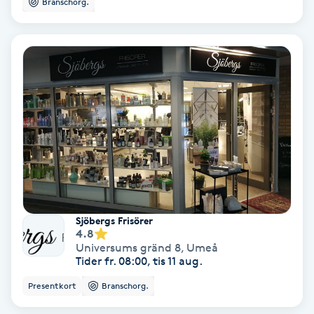
Branschorg.
Personlig tränare
Picolaser
Piercing
Pigmentbehandling
Pigmentfläckar
Sjöbergs Frisörer
Plastikkirurgi
4.8
Universums gränd 8
,
Umeå
Tider fr. 08:00, tis 11 aug.
Powder brows
Presentkort
Branschorg.
Power Yoga