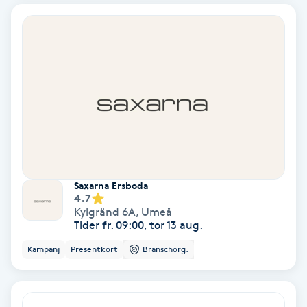
PRP (Platelet Rich Plasma)
PRX-T33
Psoriasis
PT
R
Saxarna Ersboda
4.7
Radiofrekvens
Kylgränd 6A
,
Umeå
Tider fr. 09:00, tor 13 aug.
Rakning
Kampanj
Presentkort
Branschorg.
Reflexologi