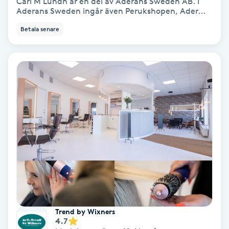
Carl M Lundh är en del av Aderans Sweden AB. I
Aderans Sweden ingår även Perukshopen, Ader...
Nagelvård
Betala senare
Naglar borttagning
Naglar reparation
Naprapati
Navelpiercing
NBE-massage
Ny frisyr
Trend by Wixners
O
4.7