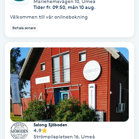
Mariehemsvägen 10
,
Umeå
Olaplex
Tider fr. 09:50, mån 10 aug.
Välkommen till vår onlinebokning
Olaplexbehandling
Betala senare
Ombre
Ombre brows
Ombre naglar
Optiker
Ortobionomi
Salong Sjöboden
Ortopedi
4.9
Strömpilsplatsen 16
,
Umeå