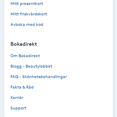
Terapi
Mitt presentkort
Mitt friskvårdskort
Thaimassage
Avboka med kod
Toning
Bokadirekt
Torr hårbotten
Om Bokadirekt
Torrborstning
Blogg - Beautylabbet
Triggerpunktsmassage
FAQ - Skönhetsbehandlingar
Fakta & Råd
Trådning
Karriär
Träning
Support