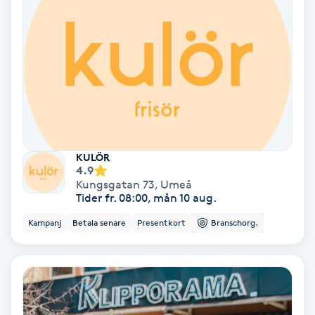
Fransförlängning Volym
Fransk manikyr
Fransrengöring
Frekvensterapi
KULÖR
4.9
Friskvård
Kungsgatan 73
,
Umeå
Tider fr. 08:00, mån 10 aug.
Friskvårdsmassage
Kampanj
Betala senare
Presentkort
Branschorg.
Frisör
Funktionsanalys