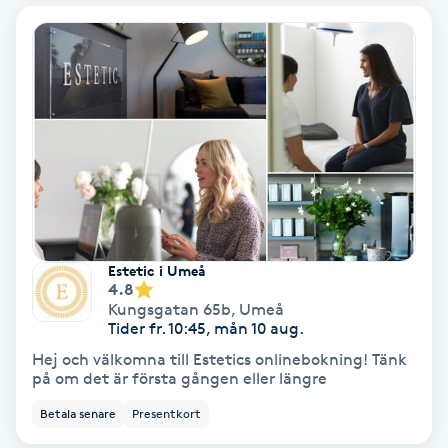
Bottenfärg
Brynformning
Brynfärgning
Brynplockning
Bröllopsuppsättning
Estetic i Umeå
4.8
C
Kungsgatan 65b
,
Umeå
Tider fr. 10:45, mån 10 aug.
Celluliter
Hej och välkomna till Estetics onlinebokning! Tänk
på om det är första gången eller längre
Coachning
Betala senare
Presentkort