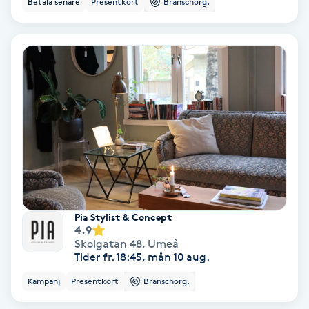
Betala senare
Presentkort
Branschorg.
Ansiktsbehandling djuprengörande
B
Babylights
Balayage
Bambumassage
Barber
Pia Stylist & Concept
Barnklippning
4.9
Skolgatan 48
,
Umeå
Tider fr. 18:45, mån 10 aug.
BIAB
Kampanj
Presentkort
Branschorg.
Blowout