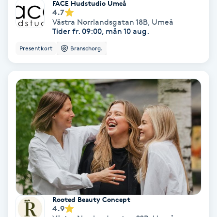
FACE Hudstudio Umeå
4.7
IPL
Västra Norrlandsgatan 18B
,
Umeå
Tider fr. 09:00, mån 10 aug.
IPL hårborttagning
Presentkort
Branschorg.
IR-massage
J
Japansk massage
K
K18
Katun fransar
Rooted Beauty Concept
Kemisk peeling
4.9