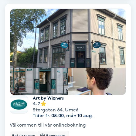
Color correction
Cryoterapi
D
Damklippning
Dermapen
Diamantslipning
E
Art by Wixners
Enzympeeling
4.7
Storgatan 64
,
Umeå
Tider fr. 08:00, mån 10 aug.
Extensions
Välkommen till vår onlinebokning
Betala senare
Branschorg.