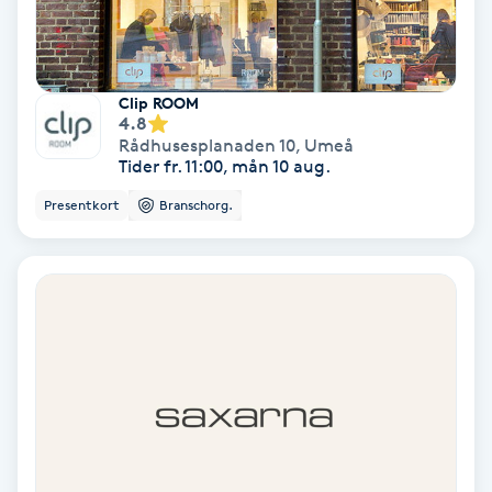
Hollywood Peel
Hot Stone Massage
Clip ROOM
4.8
Hot yoga
Rådhusesplanaden 10
,
Umeå
Tider fr. 11:00, mån 10 aug.
Hudföryngring
Presentkort
Branschorg.
Huduppstramning
Hudvård
Hyaluronsyra
Hyperhidros