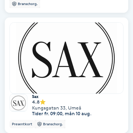
Branschorg.
Koppningsmassage
Kosmetisk tatuering
Kostrådgivning
Kroppsinpackning
Kroppspeeling
Käkledsbehandling
Sax
4.8
Kungsgatan 33
,
Umeå
Kärlbehandling
Tider fr. 09:00, mån 10 aug.
L
Presentkort
Branschorg.