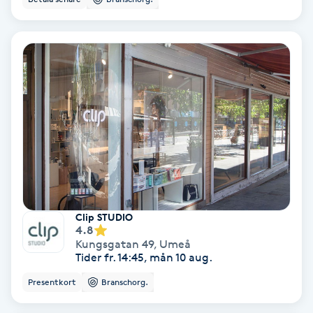
Extensions borttagning
Eyeliner-tatuering
F
Face framing
Faceliftmassage
Fet hårbotten
Fettreducering
Clip STUDIO
4.8
Kungsgatan 49
,
Umeå
Fibromassage
Tider fr. 14:45, mån 10 aug.
Presentkort
Branschorg.
Fillers