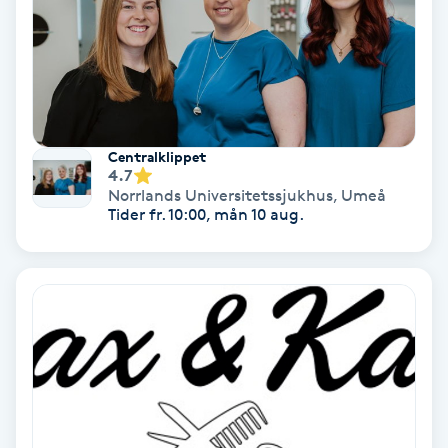
Samtalsterapi
Senioryoga
Shiatsu
Centralklippet
4.7
Norrlands Universitetssjukhus
,
Umeå
Singelfransar
Tider fr. 10:00, mån 10 aug.
Sjukgymnastik
Skalpmassage
Skinbooster
Sklerosering