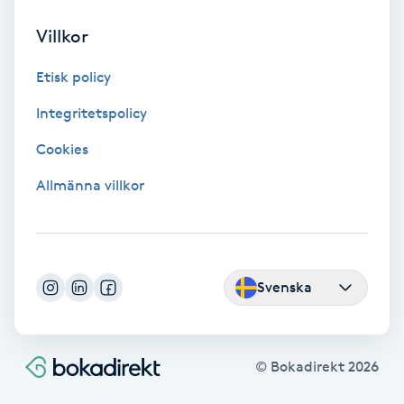
Tvätt & Fön
V
Villkor
Vaccination
Etisk policy
Integritetspolicy
Vampyrbehandling
Cookies
Vaxning
Allmänna villkor
Vaxning brasiliansk
Veterinär
Svenska
Vibrationsmassage
© Bokadirekt
2026
Vinyasa Yoga