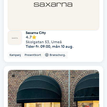
Gruppträning
Gua Sha-massage
Saxarna City
H
4.7
Skolgatan 53
,
Umeå
Hatha Yoga
Tider fr. 09:00, mån 10 aug.
Kampanj
Presentkort
Branschorg.
Headspa
Healing
Herrklippning
HIFU