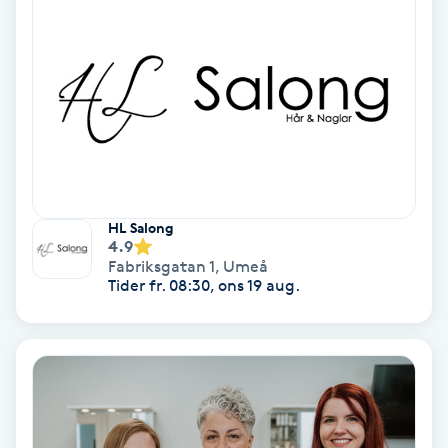
Regndroppsmassage
Reiki
Reikihealing
Reiki massage
HL Salong
Restorative Yoga
4.9
Fabriksgatan 1
,
Umeå
Tider fr. 08:30, ons 19 aug.
Rosacea
Rosenmetoden
Ryggmassage
S