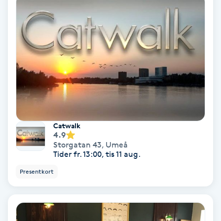
Lymfmassage
Läpptatuering
M
Makeup
Manikyr & Pedikyr
Massage
Catwalk
4.9
Storgatan 43
,
Umeå
Medial vägledning
Tider fr. 13:00, tis 11 aug.
Presentkort
Medicinsk massage
Meditation