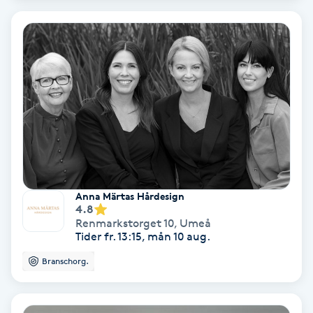
Laserbehandling
Lashlift Keratin
LED-ljusterapi
Liktornar
LPG
Anna Märtas Hårdesign
LPG-behandling
4.8
Renmarkstorget 10
,
Umeå
Tider fr. 13:15, mån 10 aug.
LPG-massage
Branschorg.
Luggklippning