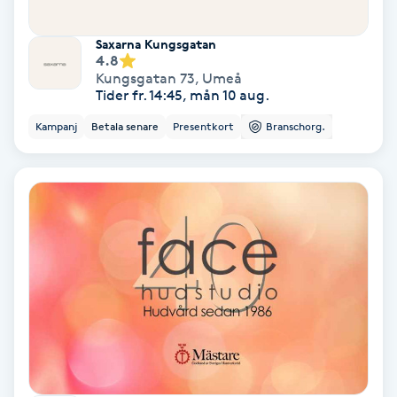
Hypnos
Saxarna Kungsgatan
4.8
Hårborttagning
Kungsgatan 73
,
Umeå
Tider fr. 14:45, mån 10 aug.
Hårbottenbehandling
Kampanj
Betala senare
Presentkort
Branschorg.
Hårförlängning
Hårvård
Hälsa
Hälsprickor
I
Idrottsmassage