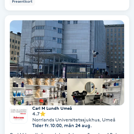
Presentkort
Nagelförlängning akryl
Nagelförlängning gelé
Nagelförlängning glasfiber
Nagelförlängning silke
Nagelförstärkning
Nagelklippning
Carl M Lundh Umeå
4.7
Nagelsvamp
Norrlands Universitetssjukhus
,
Umeå
Tider fr. 10:00, mån 24 aug.
Nageltrång