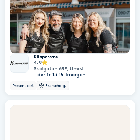
Färgning
Föning
G
Gel naglar
Klipporama
4.9
Skolgatan 65E
,
Umeå
Gelenaglar
Tider fr. 13:15, Imorgon
Presentkort
Branschorg.
Gellack
Gellack med förstärkning
Gravidmassage
Gravidyoga