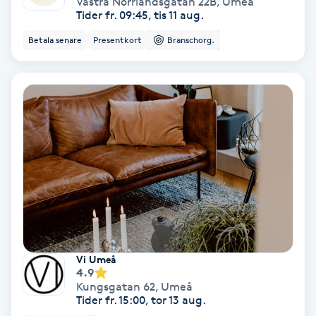
Västra Norrlandsgatan 22B
,
Umeå
Tider fr. 09:45, tis 11 aug.
Keratinbehandling
Betala senare
Presentkort
Branschorg.
Kinesiologi
Kinesisk medicin
Kiropraktik
Klangmassage
Klippning
Vi Umeå
Klippning & Slingor
4.9
Kungsgatan 62
,
Umeå
Tider fr. 15:00, tor 13 aug.
Klippning ungdom