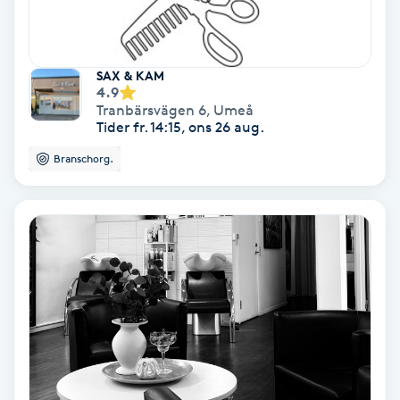
Skoinlägg
SAX & KAM
Skägg
4.9
Tranbärsvägen 6
,
Umeå
Tider fr. 14:15, ons 26 aug.
Skäggfärgning
Branschorg.
Skäggklippning
Skäggtrimmning
Skönhet
Slingor
Sockring