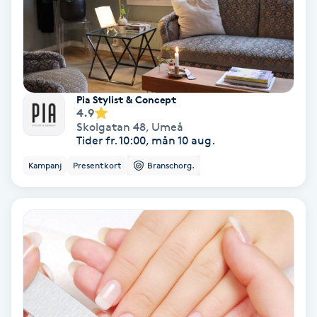
Fotmassage
Fotsvamp
Fotvård
Pia Stylist & Concept
4.9
Skolgatan 48
,
Umeå
Fransar
Tider fr. 10:00, mån 10 aug.
Kampanj
Presentkort
Branschorg.
Fransborttagning
Fransfärgning
Fransförlängning
Fransförlängning Megavolym