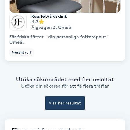
Färgning
Ross Fotvårdsklink
4.7
Föning
Älgvägen 3
,
Umeå
G
För friska fötter – din personliga fotterapeut i
Umeå.
Gel naglar
Presentkort
Gelenaglar
Utöka sökområdet med fler resultat
Gellack
Utöka din sökarea för att få flera träffar
Gellack med förstärkning
Visa fler resultat
Gravidmassage
Gravidyoga