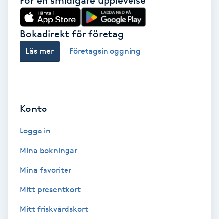
För en smidigare upplevelse
Gruppträning
Bokadirekt för företag
Läs mer
Företagsinloggning
Gua Sha-massage
H
Hatha Yoga
Konto
Headspa
Logga in
Healing
Mina bokningar
Mina favoriter
Herrklippning
Mitt presentkort
HIFU
Mitt friskvårdskort