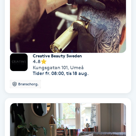
Extensions borttagning
Eyeliner-tatuering
F
Face framing
Creative Beauty Sweden
Faceliftmassage
4.8
Kungsgatan 101
,
Umeå
Tider fr. 08:00, tis 18 aug.
Fet hårbotten
Branschorg.
Fettreducering
Fibromassage
Fillers