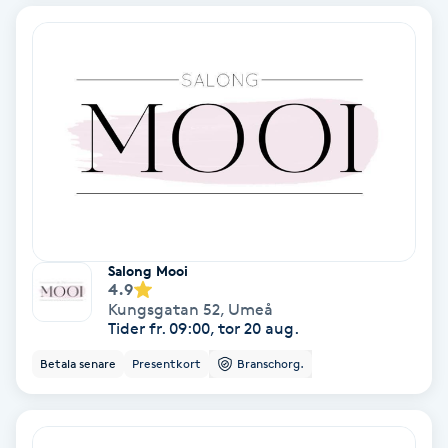
Bottenfärg
Brynformning
Brynfärgning
Brynplockning
Bröllopsuppsättning
Salong Mooi
4.9
C
Kungsgatan 52
,
Umeå
Tider fr. 09:00, tor 20 aug.
Celluliter
Betala senare
Presentkort
Branschorg.
Coachning