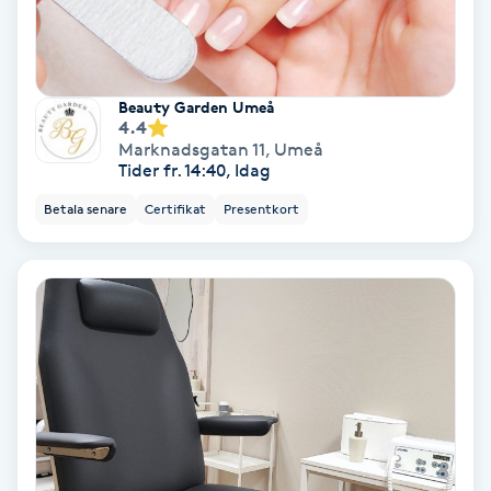
Fransförlängning Volym
Fransk manikyr
Beauty Garden Umeå
4.4
Marknadsgatan 11
,
Umeå
Fransrengöring
Tider fr. 14:40, Idag
Betala senare
Certifikat
Presentkort
Frekvensterapi
Friskvård
Friskvårdsmassage
Frisör
Funktionsanalys