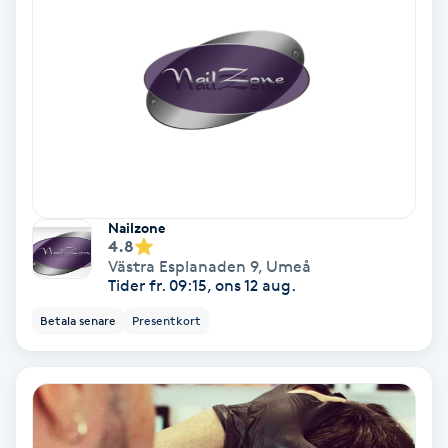
Color correction
Cryoterapi
D
Damklippning
Dermapen
Nailzone
4.8
Diamantslipning
Västra Esplanaden 9
,
Umeå
Tider fr. 09:15, ons 12 aug.
E
Betala senare
Presentkort
Enzympeeling
Extensions