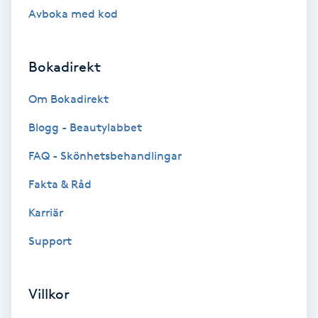
Hollywood Peel
Avboka med kod
Hot Stone Massage
Bokadirekt
Hot yoga
Om Bokadirekt
Blogg - Beautylabbet
Hudföryngring
FAQ - Skönhetsbehandlingar
Huduppstramning
Fakta & Råd
Hudvård
Karriär
Support
Hyaluronsyra
Hyperhidros
Villkor