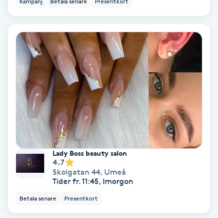
Kampanj
Betala senare
Presentkort
Ansiktsbehandling djuprengörande
B
Babylights
Balayage
Bambumassage
Barber
Lady Boss beauty salon
Barnklippning
4.7
Skolgatan 44
,
Umeå
Tider fr. 11:45, Imorgon
BIAB
Betala senare
Presentkort
Blowout