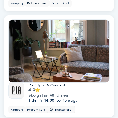
Color correction
Kampanj
Betala senare
Presentkort
Cryoterapi
D
Damklippning
Dermapen
Diamantslipning
E
Pia Stylist & Concept
Enzympeeling
4.9
Skolgatan 48
,
Umeå
Tider fr. 14:00, tor 13 aug.
Extensions
Kampanj
Presentkort
Branschorg.