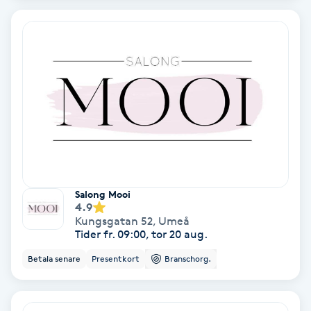
Extensions borttagning
Eyeliner-tatuering
F
Face framing
Faceliftmassage
Fet hårbotten
Salong Mooi
4.9
Fettreducering
Kungsgatan 52
,
Umeå
Tider fr. 09:00, tor 20 aug.
Fibromassage
Betala senare
Presentkort
Branschorg.
Fillers