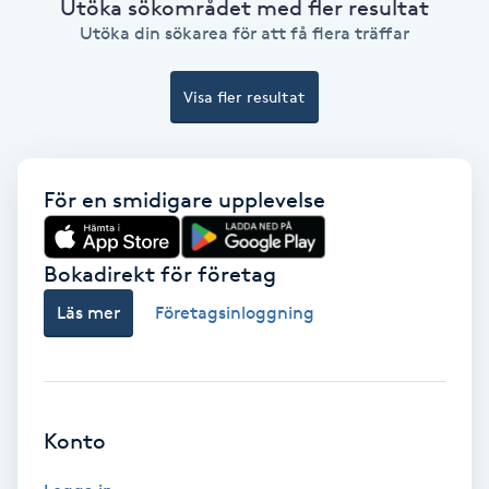
Utöka sökområdet med fler resultat
Utöka din sökarea för att få flera träffar
Gruppträning
Visa fler resultat
Gua Sha-massage
H
För en smidigare upplevelse
Hatha Yoga
Headspa
Bokadirekt för företag
Läs mer
Företagsinloggning
Healing
Herrklippning
Konto
HIFU