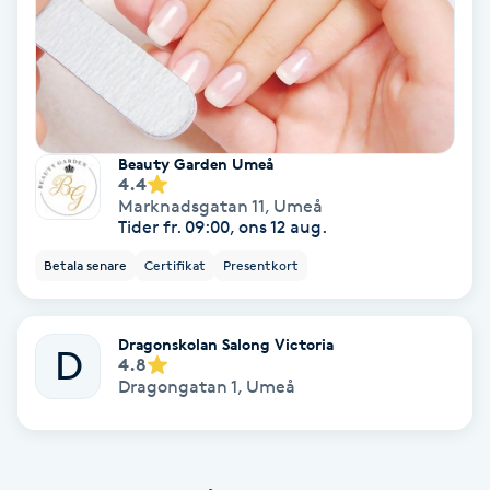
Färgning
Föning
G
Beauty Garden Umeå
Gel naglar
4.4
Marknadsgatan 11
,
Umeå
Tider fr. 09:00, ons 12 aug.
Gelenaglar
Betala senare
Certifikat
Presentkort
Gellack
Dragonskolan Salong Victoria
D
Gellack med förstärkning
4.8
Dragongatan 1
,
Umeå
Gravidmassage
Gravidyoga