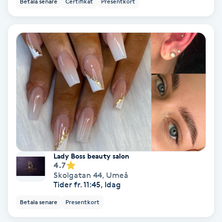
Betala senare
Certifikat
Presentkort
Ansiktsbehandling djuprengörande
B
Babylights
Balayage
Bambumassage
Barber
Lady Boss beauty salon
Barnklippning
4.7
Skolgatan 44
,
Umeå
Tider fr. 11:45, Idag
BIAB
Betala senare
Presentkort
Blowout