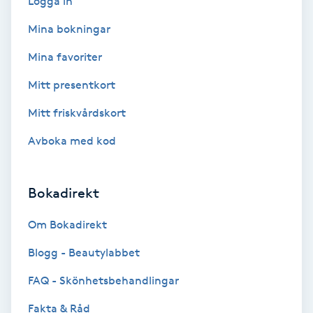
Logga in
Hollywood Peel
Mina bokningar
Hot Stone Massage
Mina favoriter
Mitt presentkort
Hot yoga
Mitt friskvårdskort
Hudföryngring
Avboka med kod
Huduppstramning
Bokadirekt
Hudvård
Om Bokadirekt
Hyaluronsyra
Blogg - Beautylabbet
FAQ - Skönhetsbehandlingar
Hyperhidros
Fakta & Råd