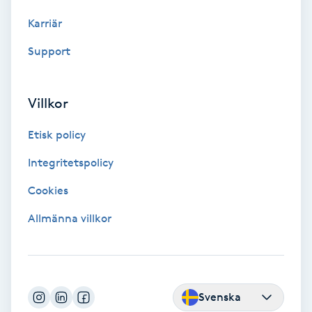
Hypnos
Karriär
Support
Hårborttagning
Hårbottenbehandling
Villkor
Hårförlängning
Etisk policy
Integritetspolicy
Hårvård
Cookies
Hälsa
Allmänna villkor
Hälsprickor
I
Svenska
Idrottsmassage