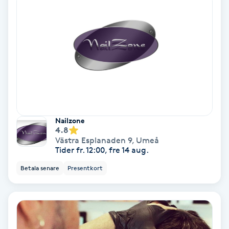
Fotmassage
Fotsvamp
Fotvård
Fransar
Nailzone
Fransborttagning
4.8
Västra Esplanaden 9
,
Umeå
Tider fr. 12:00, fre 14 aug.
Fransfärgning
Betala senare
Presentkort
Fransförlängning
Fransförlängning Megavolym