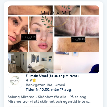
Bottenfärg
Brynformning
Brynfärgning
Brynplockning
Bröllopsuppsättning
C
Fillmein Umeå(fd salong Mirame)
4.9
Celluliter
Bankgatan 18A
,
Umeå
Tider fr. 10:00, mån 17 aug.
Coachning
Salong Mirame - Skönhet för alla ! På salong
Mirame tror vi att skönhet och egentid inte s...