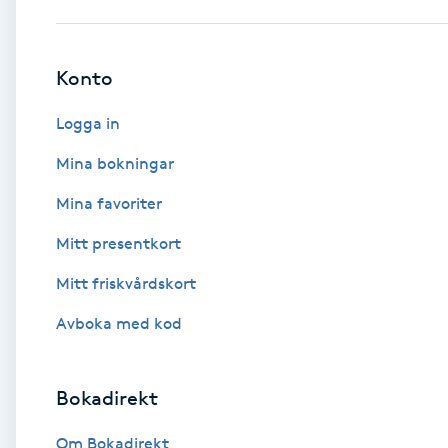
Babylights
Konto
Balayage
Logga in
Bambumassage
Mina bokningar
Mina favoriter
Barber
Mitt presentkort
Barnklippning
Mitt friskvårdskort
BIAB
Avboka med kod
Blowout
Bokadirekt
Bottenfärg
Om Bokadirekt