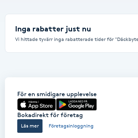
Alternativmedicin
Andningsmassage
Inga rabatter just nu
Vi hittade tyvärr inga rabatterade tider för "Däckbyte, 
Ansiktslyft utan kirurgi
Aromamassage
Ashtanga Yoga
Ayurveda
För en smidigare upplevelse
Ayurvedisk Massage
Bokadirekt för företag
Läs mer
Företagsinloggning
Ansiktsbehandling djuprengörande
B