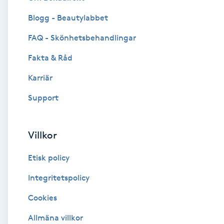
Blogg - Beautylabbet
Brynformning
FAQ - Skönhetsbehandlingar
Brynfärgning
Fakta & Råd
Brynplockning
Karriär
Support
Bröllopsuppsättning
C
Villkor
Celluliter
Etisk policy
Coachning
Integritetspolicy
Cookies
Color correction
Allmäna villkor