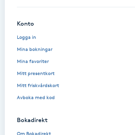
Babylights
Konto
Balayage
Logga in
Bambumassage
Mina bokningar
Mina favoriter
Barber
Mitt presentkort
Barnklippning
Mitt friskvårdskort
BIAB
Avboka med kod
Blowout
Bokadirekt
Bottenfärg
Om Bokadirekt