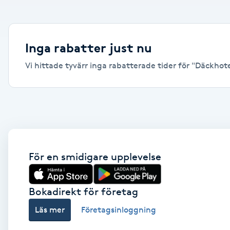
Alternativmedicin
Andningsmassage
Inga rabatter just nu
Vi hittade tyvärr inga rabatterade tider för "Däckhotell
Ansiktslyft utan kirurgi
Aromamassage
Ashtanga Yoga
Ayurveda
För en smidigare upplevelse
Ayurvedisk Massage
Bokadirekt för företag
Läs mer
Företagsinloggning
Ansiktsbehandling djuprengörande
B