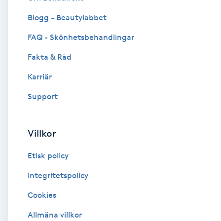
Blogg - Beautylabbet
Brynformning
FAQ - Skönhetsbehandlingar
Brynfärgning
Fakta & Råd
Brynplockning
Karriär
Support
Bröllopsuppsättning
C
Villkor
Celluliter
Etisk policy
Coachning
Integritetspolicy
Cookies
Color correction
Allmäna villkor