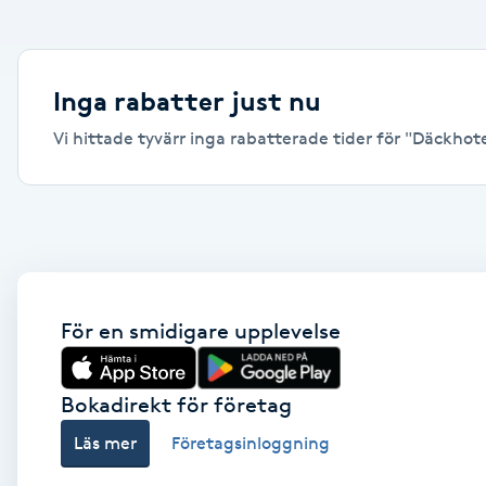
Alternativmedicin
Andningsmassage
Inga rabatter just nu
Vi hittade tyvärr inga rabatterade tider för "Däckhotell
Ansiktslyft utan kirurgi
Aromamassage
Ashtanga Yoga
Ayurveda
För en smidigare upplevelse
Ayurvedisk Massage
Bokadirekt för företag
Läs mer
Företagsinloggning
Ansiktsbehandling djuprengörande
B