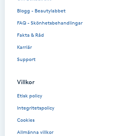
Blogg - Beautylabbet
Brynformning
FAQ - Skönhetsbehandlingar
Brynfärgning
Fakta & Råd
Brynplockning
Karriär
Support
Bröllopsuppsättning
C
Villkor
Celluliter
Etisk policy
Coachning
Integritetspolicy
Cookies
Color correction
Allmänna villkor