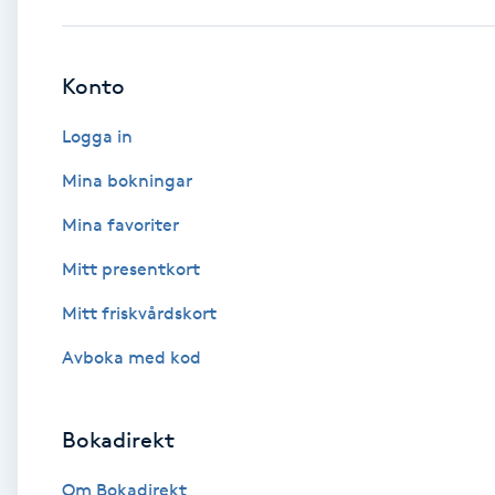
Babylights
Konto
Balayage
Logga in
Bambumassage
Mina bokningar
Mina favoriter
Barber
Mitt presentkort
Barnklippning
Mitt friskvårdskort
BIAB
Avboka med kod
Blowout
Bokadirekt
Bottenfärg
Om Bokadirekt