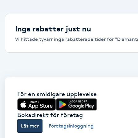
Alternativmedicin
Andningsmassage
Inga rabatter just nu
Vi hittade tyvärr inga rabatterade tider för "Diamantsl
Ansiktslyft utan kirurgi
Aromamassage
Ashtanga Yoga
Ayurveda
För en smidigare upplevelse
Ayurvedisk Massage
Bokadirekt för företag
Läs mer
Företagsinloggning
Ansiktsbehandling djuprengörande
B