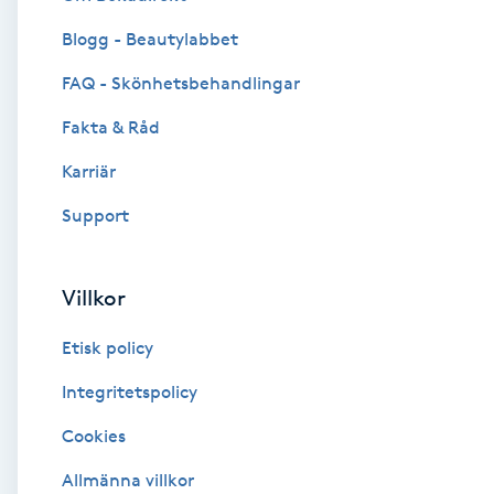
Blogg - Beautylabbet
Brynformning
FAQ - Skönhetsbehandlingar
Brynfärgning
Fakta & Råd
Brynplockning
Karriär
Support
Bröllopsuppsättning
C
Villkor
Celluliter
Etisk policy
Coachning
Integritetspolicy
Cookies
Color correction
Allmänna villkor