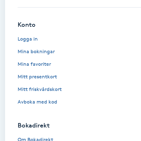
Babylights
Konto
Balayage
Logga in
Bambumassage
Mina bokningar
Mina favoriter
Barber
Mitt presentkort
Barnklippning
Mitt friskvårdskort
BIAB
Avboka med kod
Blowout
Bokadirekt
Bottenfärg
Om Bokadirekt