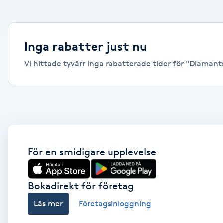
Alternativmedicin
Andningsmassage
Inga rabatter just nu
Vi hittade tyvärr inga rabatterade tider för "Diamantsl
Ansiktslyft utan kirurgi
Aromamassage
Ashtanga Yoga
Ayurveda
För en smidigare upplevelse
Ayurvedisk Massage
Bokadirekt för företag
Läs mer
Företagsinloggning
Ansiktsbehandling djuprengörande
B