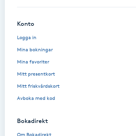
Babylights
Konto
Balayage
Logga in
Bambumassage
Mina bokningar
Mina favoriter
Barber
Mitt presentkort
Barnklippning
Mitt friskvårdskort
BIAB
Avboka med kod
Blowout
Bokadirekt
Bottenfärg
Om Bokadirekt