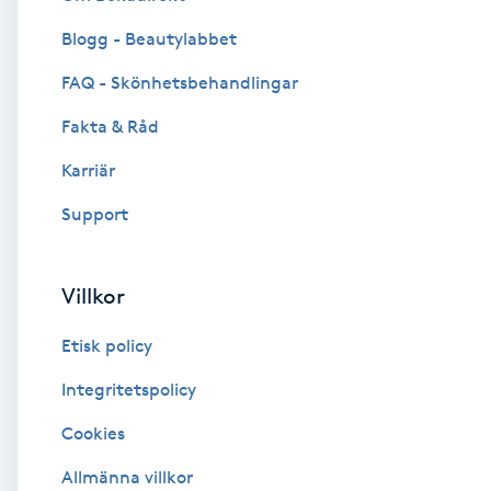
Blogg - Beautylabbet
Brynformning
FAQ - Skönhetsbehandlingar
Brynfärgning
Fakta & Råd
Brynplockning
Karriär
Support
Bröllopsuppsättning
C
Villkor
Celluliter
Etisk policy
Coachning
Integritetspolicy
Cookies
Color correction
Allmänna villkor