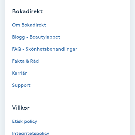
Bokadirekt
Brynformning
Om Bokadirekt
Brynfärgning
Blogg - Beautylabbet
Brynplockning
FAQ - Skönhetsbehandlingar
Fakta & Råd
Bröllopsuppsättning
C
Karriär
Support
Celluliter
Coachning
Villkor
Color correction
Etisk policy
Integritetspolicy