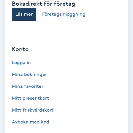
Bokadirekt för företag
Babylights
Läs mer
Företagsinloggning
Balayage
Bambumassage
Konto
Barber
Logga in
Mina bokningar
Barnklippning
Mina favoriter
BIAB
Mitt presentkort
Mitt friskvårdskort
Blowout
Avboka med kod
Bottenfärg