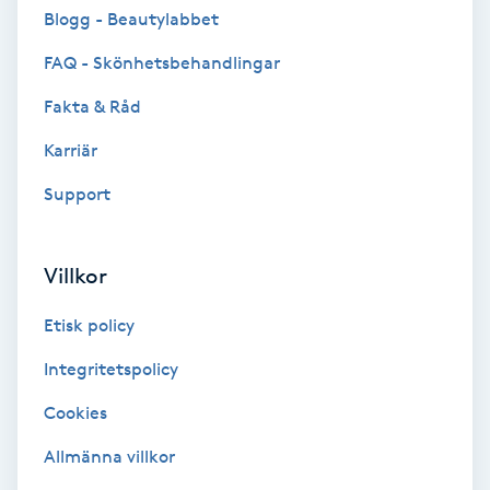
Cryoterapi
Blogg - Beautylabbet
D
FAQ - Skönhetsbehandlingar
Damklippning
Fakta & Råd
Karriär
Dermapen
Support
Diamantslipning
E
Villkor
Enzympeeling
Etisk policy
Extensions
Integritetspolicy
Cookies
Extensions borttagning
Allmänna villkor
Eyeliner-tatuering