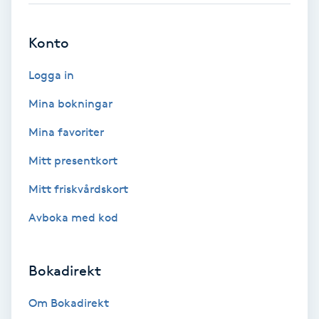
Brynformning
Konto
Brynfärgning
Logga in
Mina bokningar
Brynplockning
Mina favoriter
Bröllopsuppsättning
Mitt presentkort
C
Mitt friskvårdskort
Celluliter
Avboka med kod
Coachning
Bokadirekt
Color correction
Om Bokadirekt