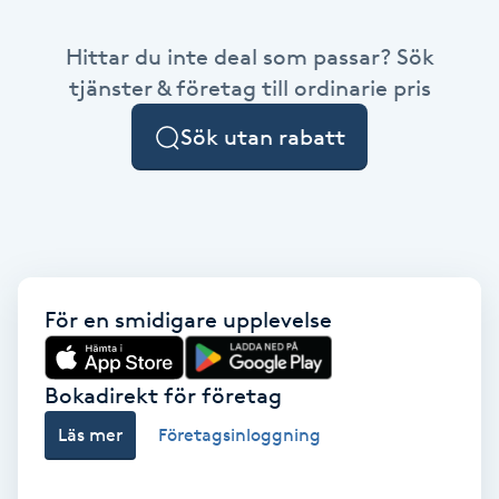
Babylights
Hittar du inte deal som passar? Sök
tjänster & företag till ordinarie pris
Balayage
Sök utan rabatt
Bambumassage
Barber
Barnklippning
För en smidigare upplevelse
BIAB
Bokadirekt för företag
Blowout
Läs mer
Företagsinloggning
Bottenfärg