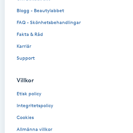
Blogg - Beautylabbet
Brynformning
FAQ - Skönhetsbehandlingar
Brynfärgning
Fakta & Råd
Brynplockning
Karriär
Support
Bröllopsuppsättning
C
Villkor
Celluliter
Etisk policy
Coachning
Integritetspolicy
Cookies
Color correction
Allmänna villkor