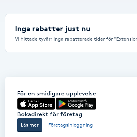
Alternativmedicin
Andningsmassage
Inga rabatter just nu
Vi hittade tyvärr inga rabatterade tider för "Extensions
Ansiktslyft utan kirurgi
Aromamassage
Ashtanga Yoga
Ayurveda
För en smidigare upplevelse
Ayurvedisk Massage
Bokadirekt för företag
Läs mer
Företagsinloggning
Ansiktsbehandling djuprengörande
B