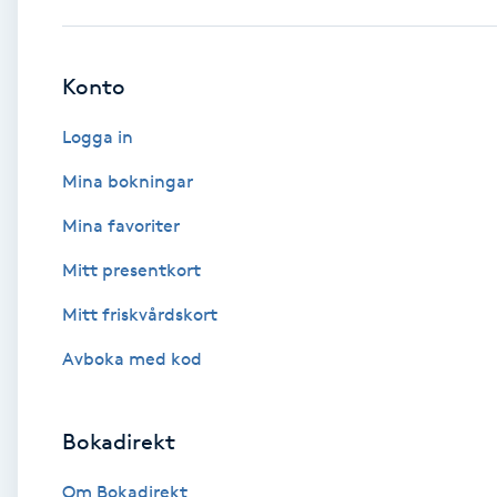
Babylights
Konto
Balayage
Logga in
Bambumassage
Mina bokningar
Mina favoriter
Barber
Mitt presentkort
Barnklippning
Mitt friskvårdskort
BIAB
Avboka med kod
Blowout
Bokadirekt
Bottenfärg
Om Bokadirekt