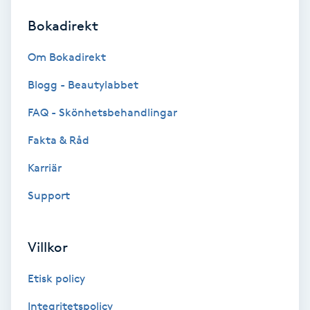
Bokadirekt
Brynformning
Om Bokadirekt
Brynfärgning
Blogg - Beautylabbet
Brynplockning
FAQ - Skönhetsbehandlingar
Fakta & Råd
Bröllopsuppsättning
C
Karriär
Support
Celluliter
Coachning
Villkor
Color correction
Etisk policy
Integritetspolicy