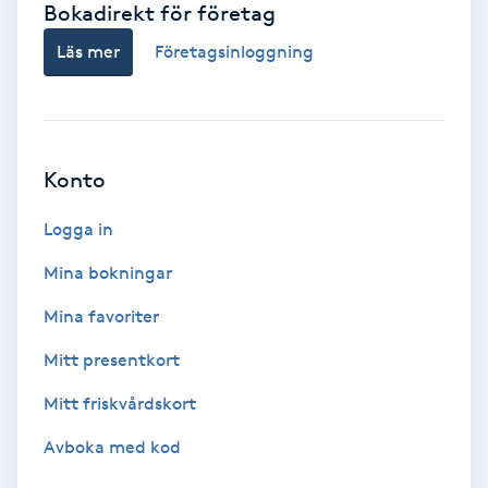
Bokadirekt för företag
Babylights
Läs mer
Företagsinloggning
Balayage
Bambumassage
Konto
Barber
Logga in
Mina bokningar
Barnklippning
Mina favoriter
BIAB
Mitt presentkort
Mitt friskvårdskort
Blowout
Avboka med kod
Bottenfärg