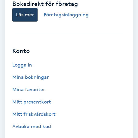
Bokadirekt för företag
Babylights
Läs mer
Företagsinloggning
Balayage
Bambumassage
Konto
Barber
Logga in
Mina bokningar
Barnklippning
Mina favoriter
BIAB
Mitt presentkort
Mitt friskvårdskort
Blowout
Avboka med kod
Bottenfärg