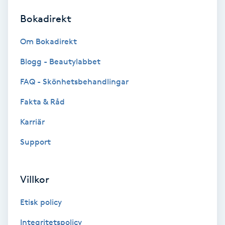
Bokadirekt
Brynformning
Om Bokadirekt
Brynfärgning
Blogg - Beautylabbet
Brynplockning
FAQ - Skönhetsbehandlingar
Fakta & Råd
Bröllopsuppsättning
C
Karriär
Support
Celluliter
Coachning
Villkor
Color correction
Etisk policy
Integritetspolicy