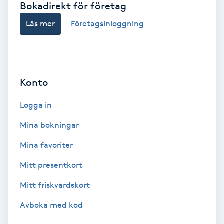
Bokadirekt för företag
Babylights
Läs mer
Företagsinloggning
Balayage
Bambumassage
Konto
Barber
Logga in
Mina bokningar
Barnklippning
Mina favoriter
BIAB
Mitt presentkort
Mitt friskvårdskort
Blowout
Avboka med kod
Bottenfärg