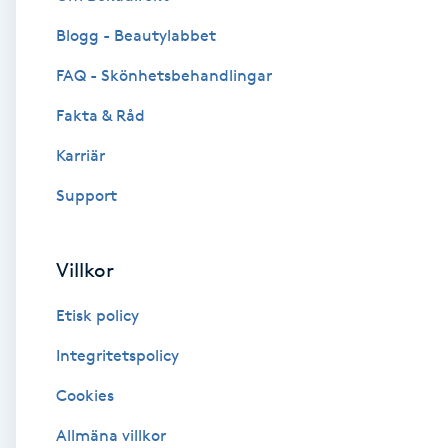
Blogg - Beautylabbet
Brynformning
FAQ - Skönhetsbehandlingar
Brynfärgning
Fakta & Råd
Brynplockning
Karriär
Support
Bröllopsuppsättning
C
Villkor
Celluliter
Etisk policy
Coachning
Integritetspolicy
Cookies
Color correction
Allmäna villkor