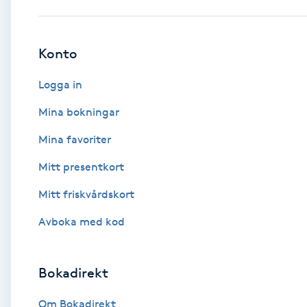
Babylights
Konto
Balayage
Logga in
Bambumassage
Mina bokningar
Mina favoriter
Barber
Mitt presentkort
Barnklippning
Mitt friskvårdskort
BIAB
Avboka med kod
Blowout
Bokadirekt
Bottenfärg
Om Bokadirekt