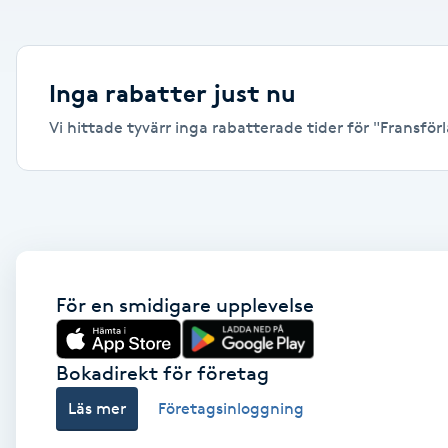
Alternativmedicin
Andningsmassage
Inga rabatter just nu
Vi hittade tyvärr inga rabatterade tider för "Fransförl
Ansiktslyft utan kirurgi
Aromamassage
Ashtanga Yoga
Ayurveda
För en smidigare upplevelse
Ayurvedisk Massage
Bokadirekt för företag
Läs mer
Företagsinloggning
Ansiktsbehandling djuprengörande
B