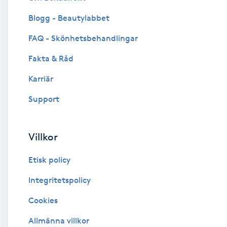
Blogg - Beautylabbet
Brynformning
FAQ - Skönhetsbehandlingar
Brynfärgning
Fakta & Råd
Brynplockning
Karriär
Support
Bröllopsuppsättning
C
Villkor
Celluliter
Etisk policy
Coachning
Integritetspolicy
Cookies
Color correction
Allmänna villkor