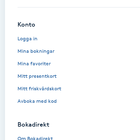
Babylights
Konto
Balayage
Logga in
Bambumassage
Mina bokningar
Mina favoriter
Barber
Mitt presentkort
Barnklippning
Mitt friskvårdskort
BIAB
Avboka med kod
Blowout
Bokadirekt
Bottenfärg
Om Bokadirekt