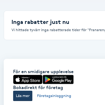
Alternativmedicin
Andningsmassage
Inga rabatter just nu
Vi hittade tyvärr inga rabatterade tider för "Fransreng
Ansiktslyft utan kirurgi
Aromamassage
Ashtanga Yoga
Ayurveda
För en smidigare upplevelse
Ayurvedisk Massage
Bokadirekt för företag
Läs mer
Företagsinloggning
Ansiktsbehandling djuprengörande
B