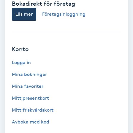
Bokadirekt för företag
Babylights
Läs mer
Företagsinloggning
Balayage
Bambumassage
Konto
Barber
Logga in
Mina bokningar
Barnklippning
Mina favoriter
BIAB
Mitt presentkort
Mitt friskvårdskort
Blowout
Avboka med kod
Bottenfärg