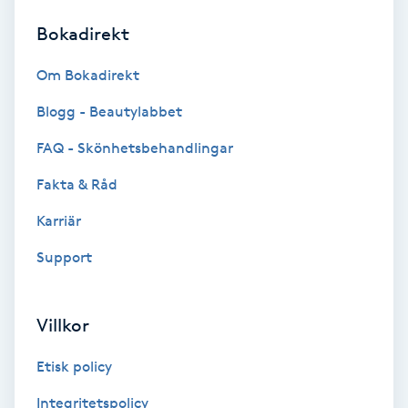
Bokadirekt
Brynformning
Om Bokadirekt
Brynfärgning
Blogg - Beautylabbet
Brynplockning
FAQ - Skönhetsbehandlingar
Fakta & Råd
Bröllopsuppsättning
C
Karriär
Support
Celluliter
Coachning
Villkor
Color correction
Etisk policy
Integritetspolicy