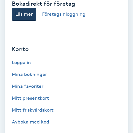
Bokadirekt för företag
Babylights
Läs mer
Företagsinloggning
Balayage
Bambumassage
Konto
Barber
Logga in
Mina bokningar
Barnklippning
Mina favoriter
BIAB
Mitt presentkort
Mitt friskvårdskort
Blowout
Avboka med kod
Bottenfärg