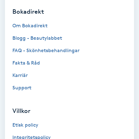
Bokadirekt
Brynformning
Om Bokadirekt
Brynfärgning
Blogg - Beautylabbet
Brynplockning
FAQ - Skönhetsbehandlingar
Fakta & Råd
Bröllopsuppsättning
C
Karriär
Support
Celluliter
Coachning
Villkor
Color correction
Etisk policy
Integritetspolicy