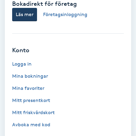
Bokadirekt för företag
Babylights
Läs mer
Företagsinloggning
Balayage
Bambumassage
Konto
Barber
Logga in
Mina bokningar
Barnklippning
Mina favoriter
BIAB
Mitt presentkort
Mitt friskvårdskort
Blowout
Avboka med kod
Bottenfärg