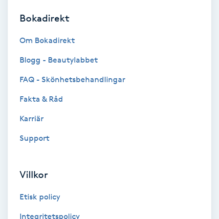
Bokadirekt
Brynformning
Om Bokadirekt
Brynfärgning
Blogg - Beautylabbet
Brynplockning
FAQ - Skönhetsbehandlingar
Fakta & Råd
Bröllopsuppsättning
C
Karriär
Support
Celluliter
Coachning
Villkor
Color correction
Etisk policy
Integritetspolicy