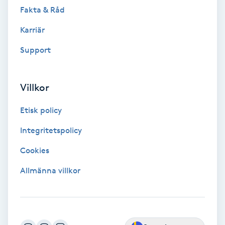
Fotsvamp
Fakta & Råd
Karriär
Fotvård
Support
Fransar
Villkor
Fransborttagning
Etisk policy
Fransfärgning
Integritetspolicy
Fransförlängning
Cookies
Allmänna villkor
Fransförlängning Megavolym
Fransförlängning Volym