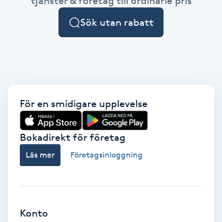
tjänster & företag till ordinarie pris
Cryoterapi
D
Sök utan rabatt
Damklippning
Dermapen
Diamantslipning
För en smidigare upplevelse
E
Bokadirekt för företag
Enzympeeling
Läs mer
Företagsinloggning
Extensions
Extensions borttagning
Konto
Eyeliner-tatuering