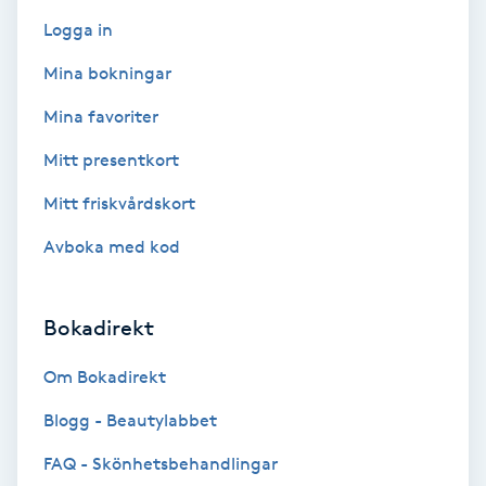
F
Logga in
Mina bokningar
Face framing
Mina favoriter
Faceliftmassage
Mitt presentkort
Fet hårbotten
Mitt friskvårdskort
Avboka med kod
Fettreducering
Fibromassage
Bokadirekt
Om Bokadirekt
Fillers
Blogg - Beautylabbet
Fotmassage
FAQ - Skönhetsbehandlingar