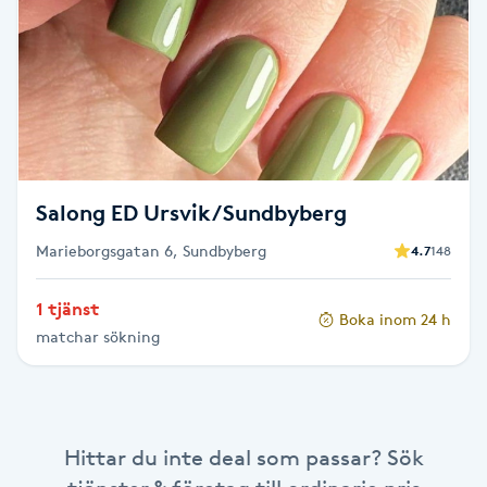
Brynformning
Brynfärgning
Brynplockning
Salong ED Ursvik/Sundbyberg
Bröllopsuppsättning
Marieborgsgatan 6, Sundbyberg
4.7
148
C
Celluliter
1 tjänst
Boka inom 24 h
matchar sökning
Coachning
Color correction
Hittar du inte deal som passar? Sök