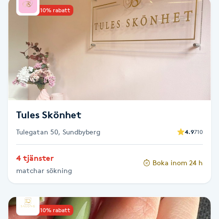
Upp till 10% rabatt
Babylights
Balayage
Bambumassage
Barber
Tules Skönhet
Barnklippning
Tulegatan 50, Sundbyberg
4.9
710
BIAB
4 tjänster
Boka inom 24 h
matchar sökning
Blowout
Bottenfärg
Upp till 10% rabatt