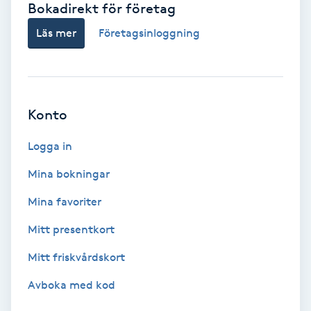
Bokadirekt för företag
Babylights
Läs mer
Företagsinloggning
Balayage
Bambumassage
Konto
Barber
Logga in
Mina bokningar
Barnklippning
Mina favoriter
BIAB
Mitt presentkort
Mitt friskvårdskort
Blowout
Avboka med kod
Bottenfärg