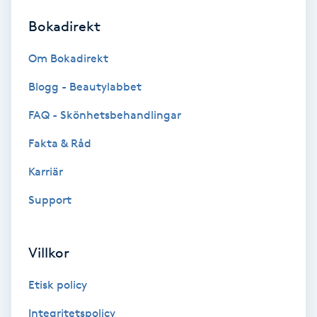
Bokadirekt
Brynformning
Om Bokadirekt
Brynfärgning
Blogg - Beautylabbet
Brynplockning
FAQ - Skönhetsbehandlingar
Fakta & Råd
Bröllopsuppsättning
C
Karriär
Support
Celluliter
Coachning
Villkor
Color correction
Etisk policy
Integritetspolicy