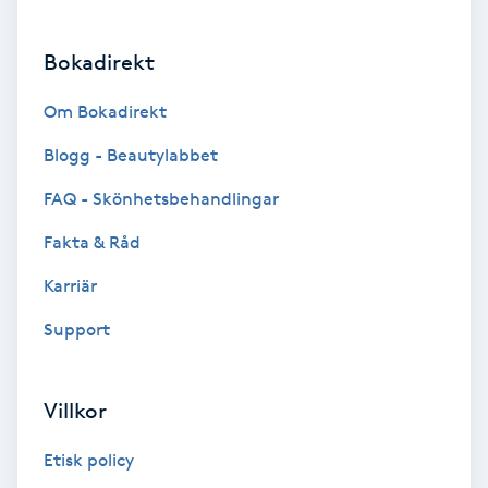
Brynformning
Bokadirekt
Brynfärgning
Om Bokadirekt
Blogg - Beautylabbet
Brynplockning
FAQ - Skönhetsbehandlingar
Bröllopsuppsättning
Fakta & Råd
C
Karriär
Celluliter
Support
Coachning
Villkor
Color correction
Etisk policy