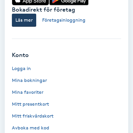
Bokadirekt för företag
Babylights
Läs mer
Företagsinloggning
Balayage
Bambumassage
Konto
Barber
Logga in
Barnklippning
Mina bokningar
Mina favoriter
BIAB
Mitt presentkort
Blowout
Mitt friskvårdskort
Bottenfärg
Avboka med kod