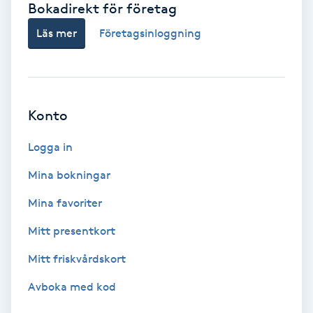
Bokadirekt för företag
Babylights
Läs mer
Företagsinloggning
Balayage
Bambumassage
Konto
Barber
Logga in
Mina bokningar
Barnklippning
Mina favoriter
BIAB
Mitt presentkort
Mitt friskvårdskort
Blowout
Avboka med kod
Bottenfärg