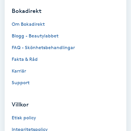
Bokadirekt
Brynformning
Om Bokadirekt
Brynfärgning
Blogg - Beautylabbet
Brynplockning
FAQ - Skönhetsbehandlingar
Fakta & Råd
Bröllopsuppsättning
C
Karriär
Support
Celluliter
Coachning
Villkor
Color correction
Etisk policy
Integritetspolicy