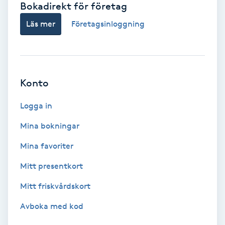
Bokadirekt för företag
Babylights
Läs mer
Företagsinloggning
Balayage
Bambumassage
Konto
Barber
Logga in
Mina bokningar
Barnklippning
Mina favoriter
BIAB
Mitt presentkort
Mitt friskvårdskort
Blowout
Avboka med kod
Bottenfärg