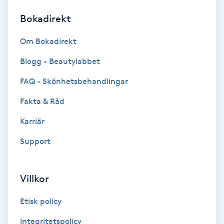
Bokadirekt
Brynformning
Om Bokadirekt
Brynfärgning
Blogg - Beautylabbet
Brynplockning
FAQ - Skönhetsbehandlingar
Fakta & Råd
Bröllopsuppsättning
C
Karriär
Support
Celluliter
Coachning
Villkor
Color correction
Etisk policy
Integritetspolicy