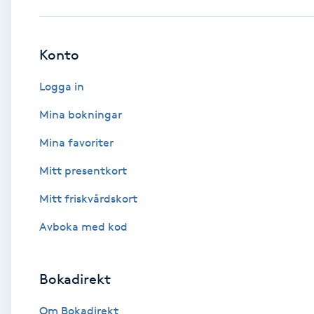
Babylights
Konto
Balayage
Logga in
Bambumassage
Mina bokningar
Mina favoriter
Barber
Mitt presentkort
Barnklippning
Mitt friskvårdskort
BIAB
Avboka med kod
Blowout
Bokadirekt
Bottenfärg
Om Bokadirekt