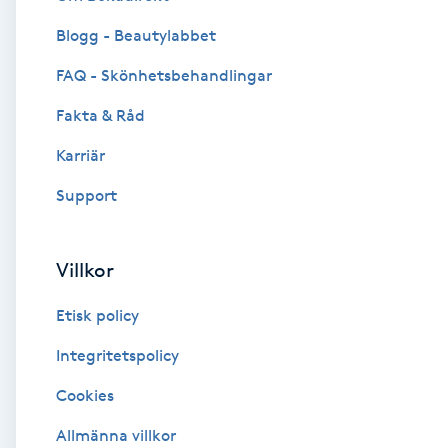
Blogg - Beautylabbet
Brynformning
FAQ - Skönhetsbehandlingar
Brynfärgning
Fakta & Råd
Brynplockning
Karriär
Support
Bröllopsuppsättning
C
Villkor
Celluliter
Etisk policy
Coachning
Integritetspolicy
Cookies
Color correction
Allmänna villkor