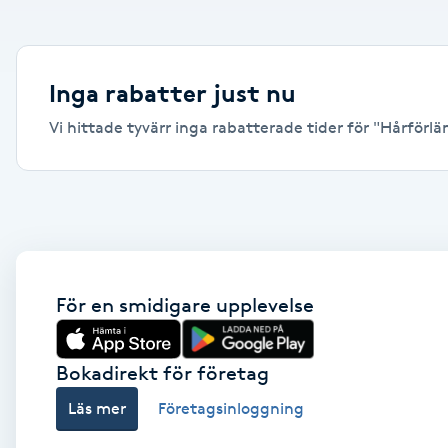
Alternativmedicin
Andningsmassage
Inga rabatter just nu
Vi hittade tyvärr inga rabatterade tider för "Hårförlän
Ansiktslyft utan kirurgi
Aromamassage
Ashtanga Yoga
Ayurveda
För en smidigare upplevelse
Ayurvedisk Massage
Bokadirekt för företag
Läs mer
Företagsinloggning
Ansiktsbehandling djuprengörande
B