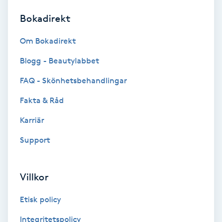
Bokadirekt
Brynformning
Om Bokadirekt
Brynfärgning
Blogg - Beautylabbet
Brynplockning
FAQ - Skönhetsbehandlingar
Fakta & Råd
Bröllopsuppsättning
C
Karriär
Support
Celluliter
Coachning
Villkor
Color correction
Etisk policy
Integritetspolicy