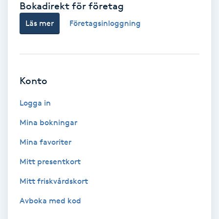
Bokadirekt för företag
Babylights
Läs mer
Företagsinloggning
Balayage
Bambumassage
Konto
Barber
Logga in
Mina bokningar
Barnklippning
Mina favoriter
BIAB
Mitt presentkort
Mitt friskvårdskort
Blowout
Avboka med kod
Bottenfärg