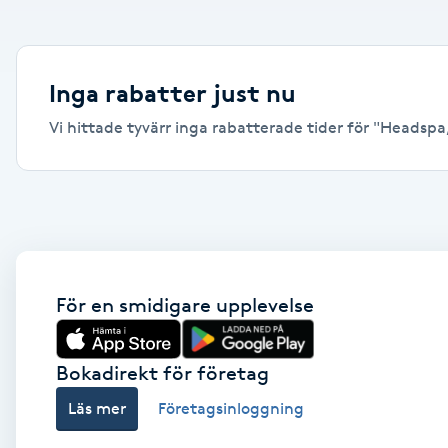
Alternativmedicin
Andningsmassage
Inga rabatter just nu
Vi hittade tyvärr inga rabatterade tider för "Headspa, 
Ansiktslyft utan kirurgi
Aromamassage
Ashtanga Yoga
Ayurveda
För en smidigare upplevelse
Ayurvedisk Massage
Bokadirekt för företag
Läs mer
Företagsinloggning
Ansiktsbehandling djuprengörande
B