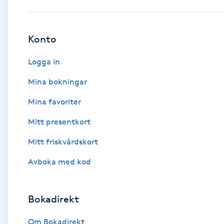
Babylights
Konto
Balayage
Logga in
Bambumassage
Mina bokningar
Mina favoriter
Barber
Mitt presentkort
Barnklippning
Mitt friskvårdskort
BIAB
Avboka med kod
Blowout
Bokadirekt
Bottenfärg
Om Bokadirekt