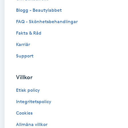
Blogg - Beautylabbet
Brynformning
FAQ - Skönhetsbehandlingar
Brynfärgning
Fakta & Råd
Brynplockning
Karriär
Support
Bröllopsuppsättning
C
Villkor
Celluliter
Etisk policy
Coachning
Integritetspolicy
Cookies
Color correction
Allmäna villkor