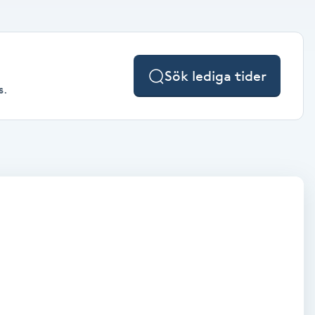
Sök lediga tider
s.