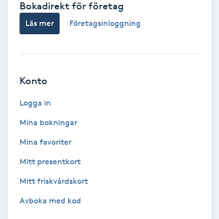
Bokadirekt för företag
Babylights
Läs mer
Företagsinloggning
Balayage
Bambumassage
Konto
Barber
Logga in
Mina bokningar
Barnklippning
Mina favoriter
BIAB
Mitt presentkort
Mitt friskvårdskort
Blowout
Avboka med kod
Bottenfärg