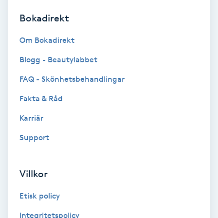
Bokadirekt
Brynformning
Om Bokadirekt
Brynfärgning
Blogg - Beautylabbet
Brynplockning
FAQ - Skönhetsbehandlingar
Fakta & Råd
Bröllopsuppsättning
C
Karriär
Support
Celluliter
Coachning
Villkor
Color correction
Etisk policy
Integritetspolicy