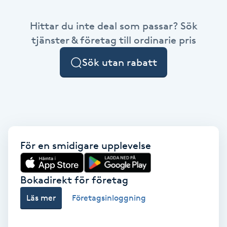
Babylights
Hittar du inte deal som passar? Sök
tjänster & företag till ordinarie pris
Balayage
Sök utan rabatt
Bambumassage
Barber
Barnklippning
För en smidigare upplevelse
BIAB
Bokadirekt för företag
Blowout
Läs mer
Företagsinloggning
Bottenfärg