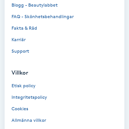
Cryoterapi
Blogg - Beautylabbet
D
FAQ - Skönhetsbehandlingar
Damklippning
Fakta & Råd
Karriär
Dermapen
Support
Diamantslipning
E
Villkor
Enzympeeling
Etisk policy
Extensions
Integritetspolicy
Cookies
Extensions borttagning
Allmänna villkor
Eyeliner-tatuering