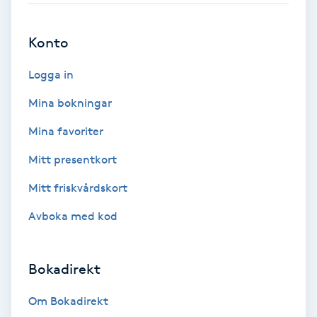
Brynformning
Konto
Brynfärgning
Logga in
Mina bokningar
Brynplockning
Mina favoriter
Bröllopsuppsättning
Mitt presentkort
C
Mitt friskvårdskort
Celluliter
Avboka med kod
Coachning
Bokadirekt
Color correction
Om Bokadirekt