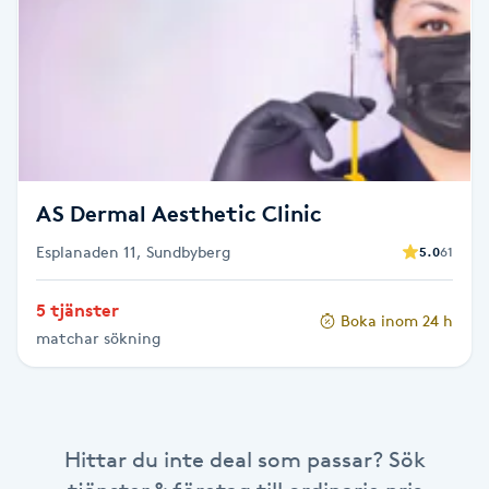
Brynformning
Brynfärgning
Brynplockning
AS Dermal Aesthetic Clinic
Bröllopsuppsättning
Esplanaden 11, Sundbyberg
5.0
61
C
Celluliter
5 tjänster
Boka inom 24 h
matchar sökning
Coachning
Color correction
Hittar du inte deal som passar? Sök