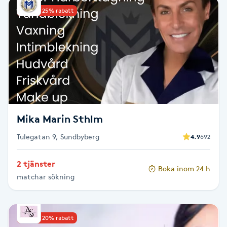
Upp till 25% rabatt
Babylights
Balayage
Bambumassage
Barber
Mika Marin Sthlm
Barnklippning
Tulegatan 9, Sundbyberg
4.9
692
BIAB
2 tjänster
Boka inom 24 h
matchar sökning
Blowout
Bottenfärg
Upp till 20% rabatt