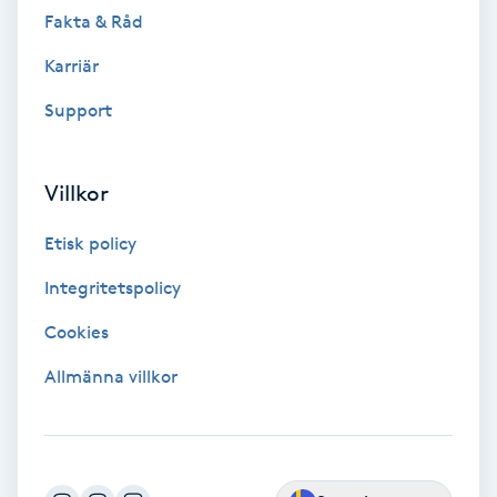
Fotsvamp
Fakta & Råd
Karriär
Fotvård
Support
Fransar
Villkor
Fransborttagning
Etisk policy
Fransfärgning
Integritetspolicy
Fransförlängning
Cookies
Allmänna villkor
Fransförlängning Megavolym
Fransförlängning Volym