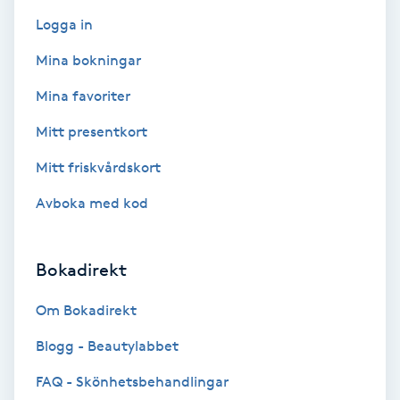
F
Logga in
Mina bokningar
Face framing
Mina favoriter
Faceliftmassage
Mitt presentkort
Fet hårbotten
Mitt friskvårdskort
Avboka med kod
Fettreducering
Fibromassage
Bokadirekt
Om Bokadirekt
Fillers
Blogg - Beautylabbet
Fotmassage
FAQ - Skönhetsbehandlingar