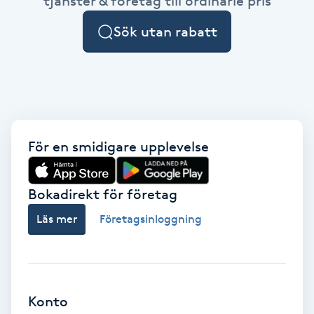
tjänster & företag till ordinarie pris
Cryoterapi
D
Sök utan rabatt
Damklippning
Dermapen
Diamantslipning
För en smidigare upplevelse
E
Bokadirekt för företag
Enzympeeling
Läs mer
Företagsinloggning
Extensions
Extensions borttagning
Konto
Eyeliner-tatuering