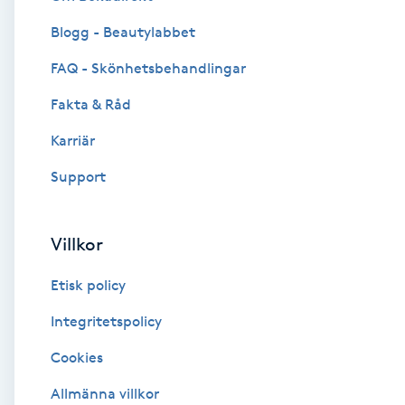
Blogg - Beautylabbet
Brynformning
FAQ - Skönhetsbehandlingar
Brynfärgning
Fakta & Råd
Brynplockning
Karriär
Support
Bröllopsuppsättning
C
Villkor
Celluliter
Etisk policy
Coachning
Integritetspolicy
Cookies
Color correction
Allmänna villkor