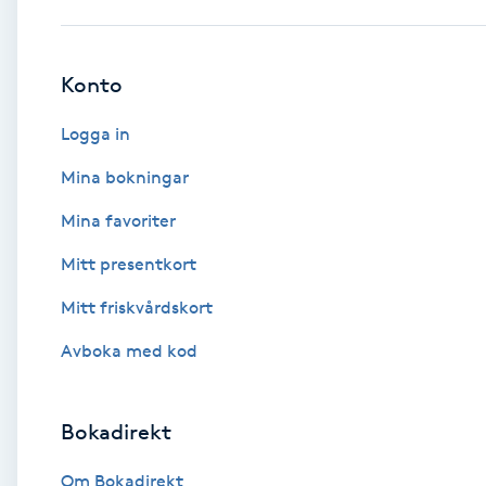
Babylights
Konto
Balayage
Logga in
Bambumassage
Mina bokningar
Mina favoriter
Barber
Mitt presentkort
Barnklippning
Mitt friskvårdskort
BIAB
Avboka med kod
Blowout
Bokadirekt
Bottenfärg
Om Bokadirekt