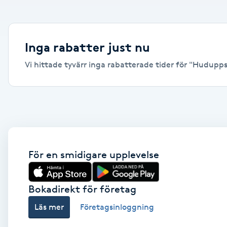
Alternativmedicin
Andningsmassage
Inga rabatter just nu
Vi hittade tyvärr inga rabatterade tider för "Huduppstr
Ansiktslyft utan kirurgi
Aromamassage
Ashtanga Yoga
Ayurveda
För en smidigare upplevelse
Ayurvedisk Massage
Bokadirekt för företag
Läs mer
Företagsinloggning
Ansiktsbehandling djuprengörande
B