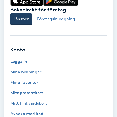
Bokadirekt för företag
Babylights
Läs mer
Företagsinloggning
Balayage
Bambumassage
Konto
Barber
Logga in
Barnklippning
Mina bokningar
BIAB
Mina favoriter
Mitt presentkort
Blowout
Mitt friskvårdskort
Bottenfärg
Avboka med kod