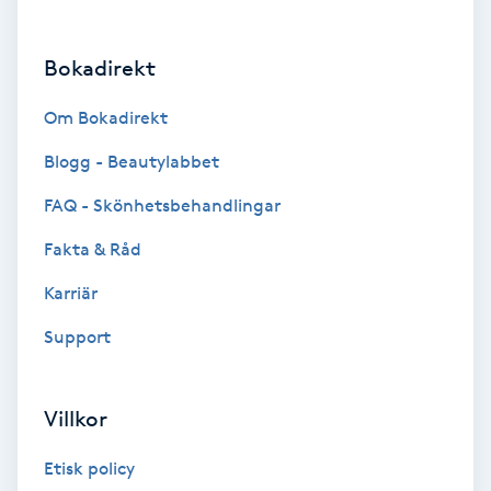
Brynformning
Bokadirekt
Brynfärgning
Om Bokadirekt
Brynplockning
Blogg - Beautylabbet
FAQ - Skönhetsbehandlingar
Bröllopsuppsättning
Fakta & Råd
C
Karriär
Celluliter
Support
Coachning
Villkor
Color correction
Etisk policy