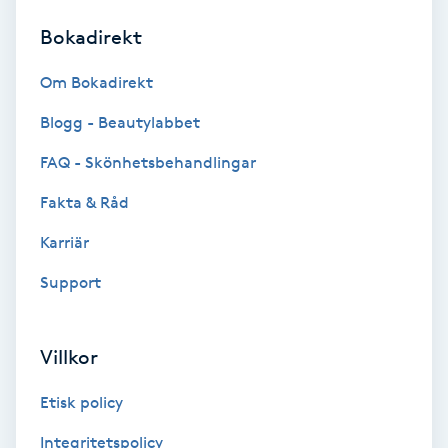
Bokadirekt
Brynformning
Om Bokadirekt
Brynfärgning
Blogg - Beautylabbet
Brynplockning
FAQ - Skönhetsbehandlingar
Fakta & Råd
Bröllopsuppsättning
C
Karriär
Support
Celluliter
Coachning
Villkor
Color correction
Etisk policy
Integritetspolicy