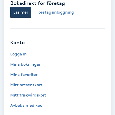
Bokadirekt för företag
Babylights
Läs mer
Företagsinloggning
Balayage
Bambumassage
Konto
Barber
Logga in
Mina bokningar
Barnklippning
Mina favoriter
BIAB
Mitt presentkort
Mitt friskvårdskort
Blowout
Avboka med kod
Bottenfärg