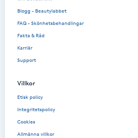
Blogg - Beautylabbet
Brynformning
FAQ - Skönhetsbehandlingar
Brynfärgning
Fakta & Råd
Brynplockning
Karriär
Support
Bröllopsuppsättning
C
Villkor
Celluliter
Etisk policy
Coachning
Integritetspolicy
Cookies
Color correction
Allmänna villkor