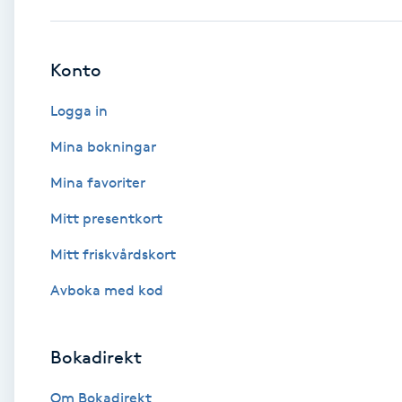
Babylights
Konto
Balayage
Logga in
Bambumassage
Mina bokningar
Mina favoriter
Barber
Mitt presentkort
Barnklippning
Mitt friskvårdskort
BIAB
Avboka med kod
Blowout
Bokadirekt
Bottenfärg
Om Bokadirekt