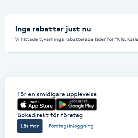
Alternativmedicin
Andningsmassage
Inga rabatter just nu
Vi hittade tyvärr inga rabatterade tider för "K18, Karls
Ansiktslyft utan kirurgi
Aromamassage
Ashtanga Yoga
Ayurveda
För en smidigare upplevelse
Ayurvedisk Massage
Bokadirekt för företag
Läs mer
Företagsinloggning
Ansiktsbehandling djuprengörande
B