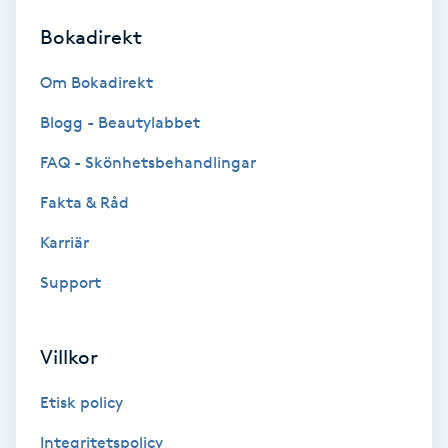
Bokadirekt
Brynformning
Om Bokadirekt
Brynfärgning
Blogg - Beautylabbet
Brynplockning
FAQ - Skönhetsbehandlingar
Fakta & Råd
Bröllopsuppsättning
C
Karriär
Support
Celluliter
Coachning
Villkor
Color correction
Etisk policy
Integritetspolicy