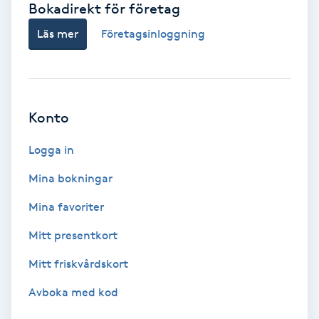
Bokadirekt för företag
Babylights
Läs mer
Företagsinloggning
Balayage
Bambumassage
Konto
Barber
Logga in
Mina bokningar
Barnklippning
Mina favoriter
BIAB
Mitt presentkort
Mitt friskvårdskort
Blowout
Avboka med kod
Bottenfärg