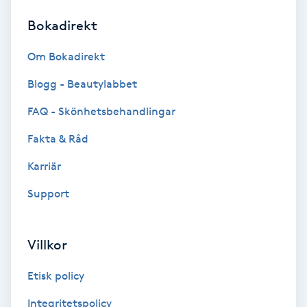
Bokadirekt
Brynformning
Om Bokadirekt
Brynfärgning
Blogg - Beautylabbet
Brynplockning
FAQ - Skönhetsbehandlingar
Fakta & Råd
Bröllopsuppsättning
C
Karriär
Support
Celluliter
Coachning
Villkor
Color correction
Etisk policy
Integritetspolicy