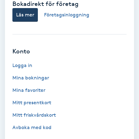
Bokadirekt för företag
Babylights
Läs mer
Företagsinloggning
Balayage
Bambumassage
Konto
Barber
Logga in
Mina bokningar
Barnklippning
Mina favoriter
BIAB
Mitt presentkort
Mitt friskvårdskort
Blowout
Avboka med kod
Bottenfärg