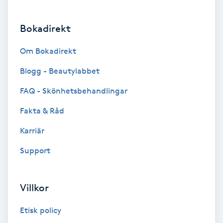
Brynformning
Bokadirekt
Brynfärgning
Om Bokadirekt
Blogg - Beautylabbet
Brynplockning
FAQ - Skönhetsbehandlingar
Bröllopsuppsättning
Fakta & Råd
C
Karriär
Celluliter
Support
Coachning
Villkor
Color correction
Etisk policy