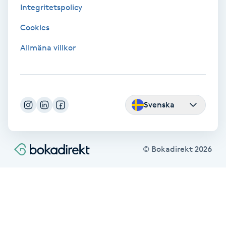
Cryoterapi
Integritetspolicy
D
Cookies
Damklippning
Allmäna villkor
Dermapen
Diamantslipning
Svenska
E
Enzympeeling
© Bokadirekt
2026
Extensions
Extensions borttagning
Eyeliner-tatuering