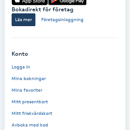
Bokadirekt för företag
Babylights
Läs mer
Företagsinloggning
Balayage
Bambumassage
Konto
Barber
Logga in
Barnklippning
Mina bokningar
Mina favoriter
BIAB
Mitt presentkort
Blowout
Mitt friskvårdskort
Bottenfärg
Avboka med kod