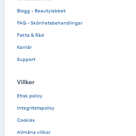
Blogg - Beautylabbet
Brynformning
FAQ - Skönhetsbehandlingar
Brynfärgning
Fakta & Råd
Brynplockning
Karriär
Support
Bröllopsuppsättning
C
Villkor
Celluliter
Etisk policy
Coachning
Integritetspolicy
Cookies
Color correction
Allmäna villkor