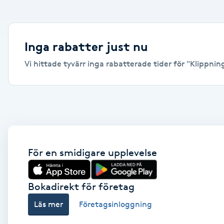
Alternativmedicin
Andningsmassage
Inga rabatter just nu
Vi hittade tyvärr inga rabatterade tider för "Klippning
Ansiktslyft utan kirurgi
Aromamassage
Ashtanga Yoga
Ayurveda
För en smidigare upplevelse
Ayurvedisk Massage
Bokadirekt för företag
Läs mer
Företagsinloggning
Ansiktsbehandling djuprengörande
B