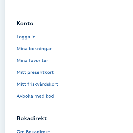
Babylights
Konto
Balayage
Logga in
Bambumassage
Mina bokningar
Mina favoriter
Barber
Mitt presentkort
Barnklippning
Mitt friskvårdskort
BIAB
Avboka med kod
Blowout
Bokadirekt
Bottenfärg
Om Bokadirekt